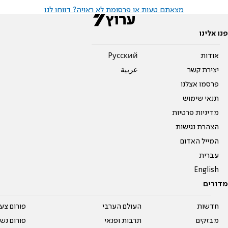
מצאתם טעות או פרסומת לא ראויה? דווחו לנו
פנו אלינו
אודות
Pусский
יצירת קשר
عربية
פרסמו אצלנו
תנאי שימוש
מדיניות פרטיות
הצהרת נגישות
המייל האדום
עברית
English
מדורים
חדשות
העולם הערבי
פורום צע
מבזקים
תרבות ופנאי
פורום נשו