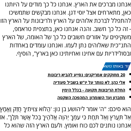
אנחנו מברכים את הארץ. אנחנו כל כך מודים על היותנו
כאן, מתארחים אצל יוסי דגן. אנחנו מבקשים שתמשיכו
להתפלל לברכת אלוהים על הארץ ולריבונות על הארץ הזו
- זה כל כך חשוב. והנה אנחנו כאן, בתצפית טראמפ,
משקיפים על אזורים חשובים כל כך של האומה, של הארץ
התנ"כית שאלוהים נתן לעמו. ואנחנו עומדים באחדות
ובסולידריות עם אחינו ואחיותינו כאן בארץ", הוסיף.
עוד באותו נושא:
20 מחוקקים אמריקנים: נסייע להביא ריבונות
אלי כהן: לא נוותר על יו"ש בשביל סעודיה
החלת הריבונות תקועה - בגלל הימין
מחברון ועד השומרון: המהפכה השקטה
הוא סיכם: "ה' אומר ליהושע בן נון: 'הֲלוֹא צִוִּיתִיךָ חֲזַק וֶאֱמָץ
אַל תַּעֲרֹץ וְאַל תֵּחָת כִּי עִמְּךָ יְהוָה אֱלֹהֶיךָ בְּכֹל אֲשֶׁר תֵּלֵךְ'. אז
אנחנו נותנים לכם כוח ואומץ. ולעם הארץ הזה שהוא כל