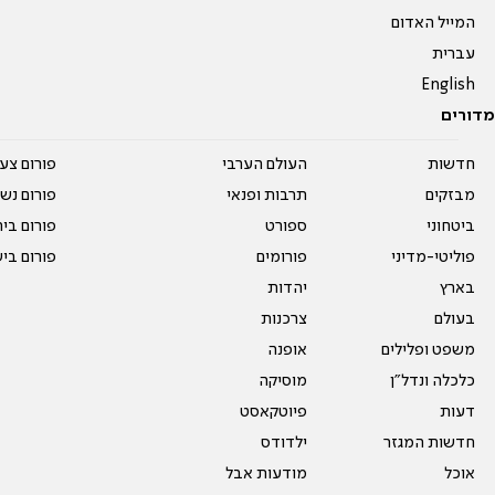
המייל האדום
עברית
English
מדורים
חדשות
העולם הערבי
פורום צע
מבזקים
תרבות ופנאי
פורום נשו
ביטחוני
ספורט
פורום בי
פוליטי-מדיני
פורומים
פורום בי
בארץ
יהדות
בעולם
צרכנות
משפט ופלילים
אופנה
כלכלה ונדל"ן
מוסיקה
דעות
פיוטקאסט
חדשות המגזר
ילדודס
אוכל
מודעות אבל