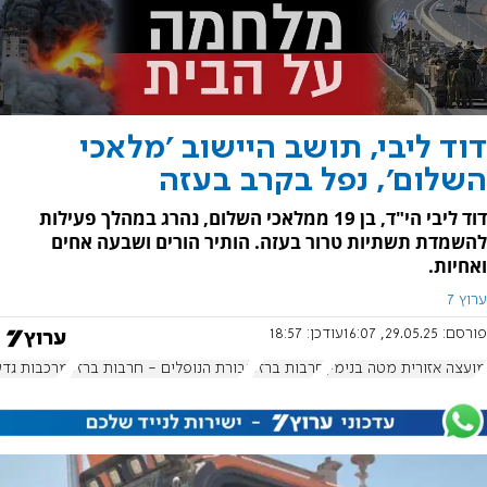
דוד ליבי, תושב היישוב 'מלאכי
השלום', נפל בקרב בעזה
דוד ליבי הי"ד, בן 19 ממלאכי השלום, נהרג במהלך פעילות
להשמדת תשתיות טרור בעזה. הותיר הורים ושבעה אחים
ואחיות.
ערוץ 7
פורסם:
29.05.25, 16:07
עודכן:
18:57
מועצה אזורית מטה בנימין
חרבות ברזל
גבורת הנופלים - חרבות ברזל
מרכבות גדע