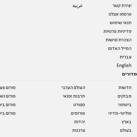
יצירת קשר
عربية
פרסמו אצלנו
תנאי שימוש
מדיניות פרטיות
הצהרת נגישות
המייל האדום
עברית
English
מדורים
חדשות
העולם הערבי
פורום צע
מבזקים
תרבות ופנאי
פורום נשו
ביטחוני
ספורט
פורום בי
פוליטי-מדיני
פורומים
פורום בי
בארץ
יהדות
בעולם
צרכנות