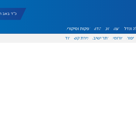
כ"ד באב תשפ"ו |
 ונדל"ן
דעות
אוכל
יהדות
הפקות וסיקורים
ספורט
פורומים
אתר ישיבה
יצירת קשר
עוד