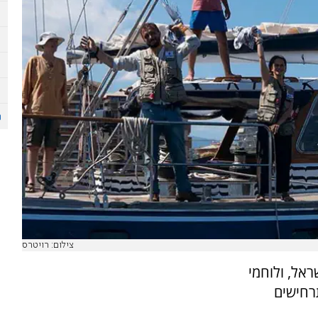
צילום: רויטרס
אל, ולוחמי
 תרחישים