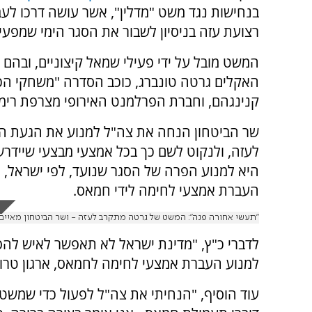
בנחישות נגד משט "מדלין", אשר עושה דרכו לעב
רצועת עזה בניסיון לשבור את הסגר הימי שמפעי
המשט מובל על ידי פעילי שמאל קיצוניים, ובהם 
האקלים גרטה טונברג, כוכב הסדרה "משחקי הכ
קנינגהם, וחברת הפרלמנט האירופי מצרפת רימ
שר הביטחון הנחה את צה"ל למנוע את הגעת ה
לעזה, ולנקוט לשם כך בכל אמצעי מבצעי שיידר
היא למנוע הפרה של הסגר שנועד, לפי ישראל, 
העברת אמצעי לחימה לידי חמאס.
"תעשי אחורה פנה": המשט של גרטה מתקרב לעזה - ושר הביטחון מאיים
לדברי כ"ץ, "מדינת ישראל לא תאפשר לאיש להפ
למנוע העברת אמצעי לחימה לחמאס, ארגון טרור
עוד הוסיף, "הנחיתי את צה"ל לפעול כדי שמשט 