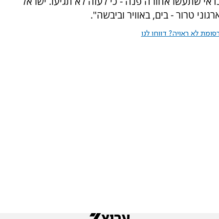
דאי שתעשו אחורה פנה - כי לעזה לא תגיעו. ישראל
וני טרור - בים, באוויר וביבשה".
ומת לא ראויה? דווחו לנו