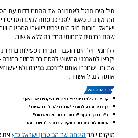
חיל הים תרגל לאחרונה את ההתמודדות עם הס
המתקרבת, כאשר לפני כניסתה למים הטריטוריא
ישראל, כוחות חיל הים יכריזו ליושבי הספינה ויזה
שהם נכנסים לתחומי המדינה ללא אישור.
ללוחמי חיל הים הועברו הנחיות פעילות ברורות.
יקראו למארגני המשוט להסתובב ולחזור בחזרה -
אותה לנמל אשדוד.
עוד באותו נושא:
קרויזר בז למגנים: יפי נפש שמעקמים את האף
בן גביר עונה לסער: "אנחנו לא ילדי כאפות"
ד"ר בכרך תקף: "תומכי טרור ואנטישמים"
אוסטרליה פותחת בחקירה בנוגע למשט בעזה
מוקדם יותר
הינחה שר הביטחון ישראל כ"ץ
את צ