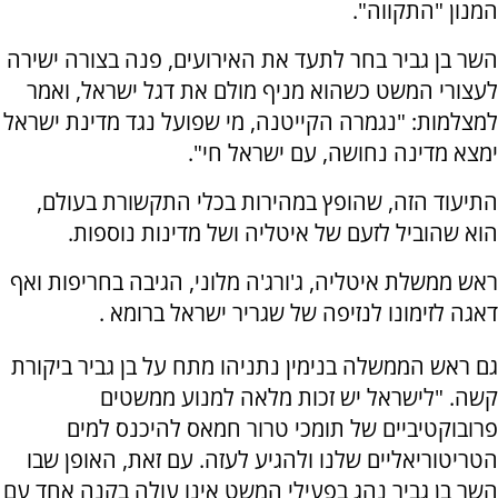
המנון "התקווה".
השר בן גביר בחר לתעד את האירועים, פנה בצורה ישירה
לעצורי המשט כשהוא מניף מולם את דגל ישראל, ואמר
למצלמות: "נגמרה הקייטנה, מי שפועל נגד מדינת ישראל
ימצא מדינה נחושה, עם ישראל חי".
התיעוד הזה, שהופץ במהירות בכלי התקשורת בעולם,
הוא שהוביל לזעם של איטליה ושל מדינות נוספות.
ראש ממשלת איטליה, ג'ורג'ה מלוני, הגיבה בחריפות ואף
דאגה לזימונו לנזיפה של שגריר ישראל ברומא .
גם ראש הממשלה בנימין נתניהו מתח על בן גביר ביקורת
קשה. "לישראל יש זכות מלאה למנוע ממשטים
פרובוקטיביים של תומכי טרור חמאס להיכנס למים
הטריטוריאליים שלנו ולהגיע לעזה. עם זאת, האופן שבו
השר בן גביר נהג בפעילי המשט אינו עולה בקנה אחד עם