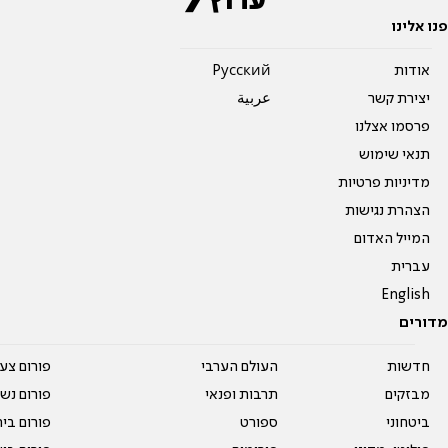
פנו אלינו
אודות
Pусский
יצירת קשר
عربية
פרסמו אצלנו
תנאי שימוש
מדיניות פרטיות
הצהרת נגישות
המייל האדום
עברית
English
מדורים
חדשות
העולם הערבי
פורום צע
מבזקים
תרבות ופנאי
פורום נשו
ביטחוני
ספורט
פורום בי