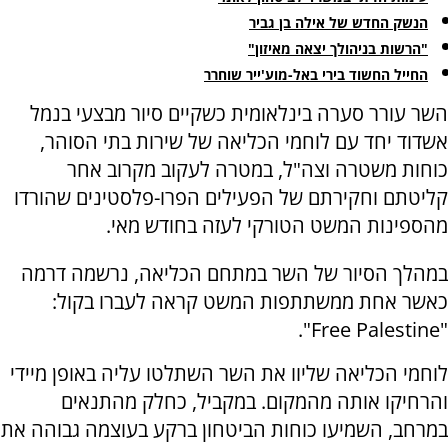
הנשק החדש של אילה בן גביר
"הרשות בניהולך יצאה מאיזון"
החייל החשוד בירי באל-מוע'ייר שוחרר
השר עורר סערה בינלאומית כשקיים סיור מבצעי בנמל
אשדוד יחד עם לוחמי הכליאה של שירות בתי הסוהר,
כוחות משטרה וצה"ל, במטרה לעקוב מקרוב אחר
קליטתם וחקירתם של הפעילים הפרו-פלסטינים שהורדו
מהספינות המשט הטורקי לעזה בחודש מאי.
במהלך הסיור של השר במתחם הכליאה, נרשמה דרמה
כאשר אחת ממשתתפות המשט קראה לעברו בקול:
"Free Palestine".
לוחמי הכליאה שליוו את השר השתלטו עליה באופן מיידי
והרחיקו אותה מהמקום. במקביל, כחלק מהתנאים
במרחב, השמיעו כוחות הביטחון ברקע בעוצמה גבוהה את