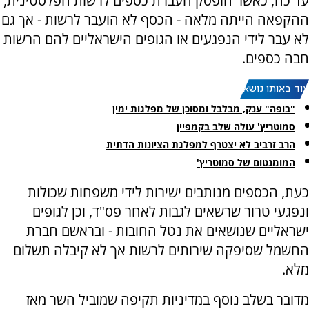
עד כה, כאשר הופסק העברת כספים לרשות הפלסטינית,
ההקפאה הייתה מלאה - הכסף לא הועבר לרשות - אך גם
לא עבר לידי הנפגעים או הגופים הישראליים להם הרשות
חבה כספים.
עוד באותו נושא:
"בופה" ענק, מבלבל ומסוכן של מפלגות ימין
סמוטריץ' עולה שלב בקמפיין
הרב זרביב לא יצטרף למפלגת הציונות הדתית
המומנטום של סמוטריץ'
כעת, הכספים מנותבים ישירות לידי משפחות שכולות
ונפגעי טרור שרשאים לגבות לאחר פס"ד, וכן לגופים
ישראליים שנושאים את נטל החובות - ובראשם חברת
החשמל שסיפקה שירותים לרשות אך לא קיבלה תשלום
מלא.
מדובר בשלב נוסף במדיניות תקיפה שמוביל השר מאז