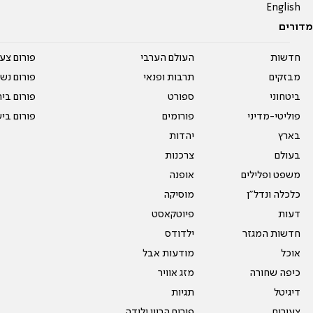
English
מדורים
חדשות
העולם הערבי
פורום צע
מבזקים
תרבות ופנאי
פורום נשו
ביטחוני
ספורט
פורום בי
פוליטי-מדיני
פורומים
פורום בי
בארץ
יהדות
בעולם
צרכנות
משפט ופלילים
אופנה
כלכלה ונדל"ן
מוסיקה
דעות
פיוטקאסט
חדשות המגזר
ילדודס
אוכל
מודעות אבל
כיפה שחורה
מזג אוויר
דיגיטל
תגיות
צעירים
פורום הריון ולידה