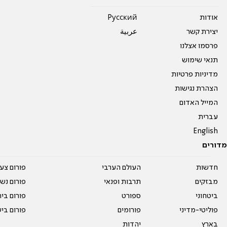
אודות
Pусский
יצירת קשר
عربية
פרסמו אצלנו
תנאי שימוש
מדיניות פרטיות
הצהרת נגישות
המייל האדום
עברית
English
מדורים
חדשות
העולם הערבי
פורום צע
מבזקים
תרבות ופנאי
פורום נשו
ביטחוני
ספורט
פורום בי
פוליטי-מדיני
פורומים
פורום בי
בארץ
יהדות