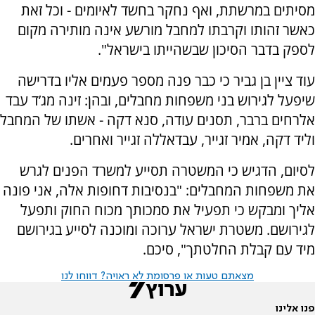
מסיתים במרשתת, ואף נחקר בחשד לאיומים - וכל זאת
כאשר זהותו וקרבתו למחבל מורשע אינה מותירה מקום
לספק בדבר הסיכון שבשהייתו בישראל".
עוד ציין בן גביר כי כבר פנה מספר פעמים אליו בדרישה
שיפעל לגירוש בני משפחות מחבלים, ובהן: זינה מג’ד עבד
אלרחים ברבר, תסנים עודה, סנא דקה - אשתו של המחבל
וליד דקה, אמיר זגייר, עבדאללה זגייר ואחרים.
לסיום, הדגיש כי המשטרה תסייע למשרד הפנים לגרש
את משפחות המחבלים: "בנסיבות דחופות אלה, אני פונה
אליך ומבקש כי תפעיל את סמכותך מכוח החוק ותפעל
לגירושם. משטרת ישראל ערוכה ומוכנה לסייע בגירושם
מיד עם קבלת החלטתך", סיכם.
מצאתם טעות או פרסומת לא ראויה? דווחו לנו
פנו אלינו