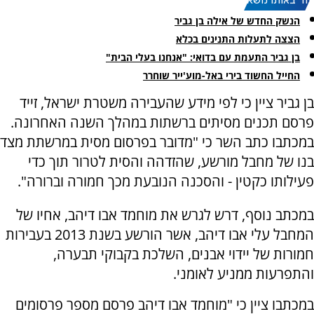
עוד באותו נושא:
הנשק החדש של אילה בן גביר
הצצה לתעלות התנינים בכלא
בן גביר התעמת עם בדואי: "אנחנו בעלי הבית"
החייל החשוד בירי באל-מוע'ייר שוחרר
בן גביר ציין כי לפי מידע שהעבירה משטרת ישראל, זייד
פרסם תכנים מסיתים ברשתות במהלך השנה האחרונה.
במכתבו כתב השר כי "מדובר בפרסום מסית במרשתת מצד
בנו של מחבל מורשע, שהזדהה והסית לטרור תוך כדי
פעילותו כקטין - והסכנה הנובעת מכך חמורה וברורה".
במכתב נוסף, דרש לגרש את מוחמד אבו דיהב, אחיו של
המחבל עלי אבו דיהב, אשר הורשע בשנת 2013 בעבירות
חמורות של יידוי אבנים, השלכת בקבוקי תבערה,
והתפרעות ממניע לאומני.
במכתבו ציין כי "מוחמד אבו דיהב פרסם מספר פרסומים