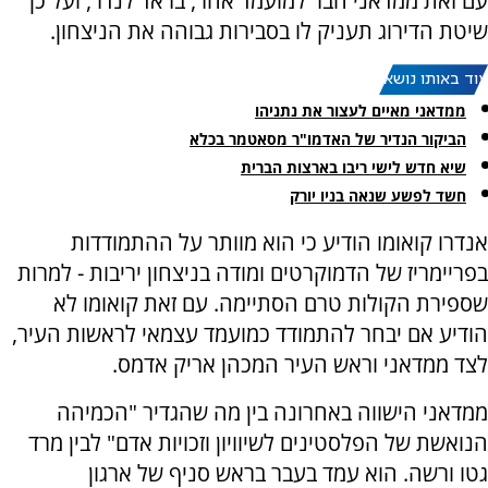
עם זאת ממדאני חבר למועמד אחר, בראד לנדר, ועל כן
שיטת הדירוג תעניק לו בסבירות גבוהה את הניצחון.
עוד באותו נושא:
ממדאני מאיים לעצור את נתניהו
הביקור הנדיר של האדמו"ר מסאטמר בכלא
שיא חדש לישי ריבו בארצות הברית
חשד לפשע שנאה בניו יורק
אנדרו קואומו הודיע כי הוא מוותר על ההתמודדות
בפריימריז של הדמוקרטים ומודה בניצחון יריבות - למרות
שספירת הקולות טרם הסתיימה. עם זאת קואומו לא
הודיע אם יבחר להתמודד כמועמד עצמאי לראשות העיר,
לצד ממדאני וראש העיר המכהן אריק אדמס.
ממדאני הישווה באחרונה בין מה שהגדיר "הכמיהה
הנואשת של הפלסטינים לשיוויון וזכויות אדם" לבין מרד
גטו ורשה. הוא עמד בעבר בראש סניף של ארגון