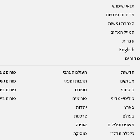
תנאי שימוש
מדיניות פרטיות
הצהרת נגישות
המייל האדום
עברית
English
מדורים
חדשות
העולם הערבי
פורום צע
מבזקים
תרבות ופנאי
פורום נשו
ביטחוני
ספורט
פורום בי
פוליטי-מדיני
פורומים
פורום בי
בארץ
יהדות
בעולם
צרכנות
משפט ופלילים
אופנה
כלכלה ונדל"ן
מוסיקה