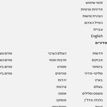
תנאי שימוש
מדיניות פרטיות
הצהרת נגישות
המייל האדום
עברית
English
מדורים
חדשות
העולם הערבי
פורום צע
מבזקים
תרבות ופנאי
פורום נשו
ביטחוני
ספורט
פורום בי
פוליטי-מדיני
פורומים
פורום בי
בארץ
יהדות
בעולם
צרכנות
משפט ופלילים
אופנה
כלכלה ונדל"ן
מוסיקה
דעות
פיוטקאסט