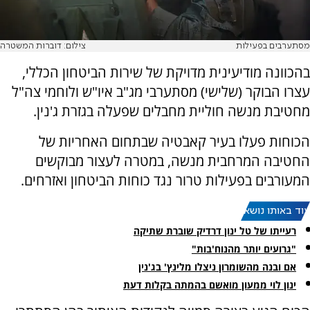
מסתערבים בפעילות
צילום: דוברות המשטרה
בהכוונה מודיעינית מדויקת של שירות הביטחון הכללי,
עצרו הבוקר (שלישי) מסתערבי מג"ב איו"ש ולוחמי צה"ל
מחטיבת מנשה חוליית מחבלים שפעלה בגזרת ג'נין.
הכוחות פעלו בעיר קאבטיה שבתחום האחריות של
החטיבה המרחבית מנשה, במטרה לעצור מבוקשים
המעורבים בפעילות טרור נגד כוחות הביטחון ואזרחים.
עוד באותו נושא:
רעייתו של טל ינון דרדיק שוברת שתיקה
"גרועים יותר מהנוח'בות"
אם ובנה מהשומרון ניצלו מלינץ' בג'נין
ינון לוי ממעון מואשם בהמתה בקלות דעת