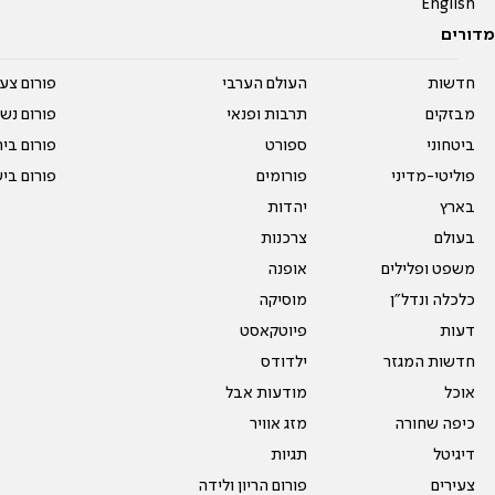
English
מדורים
חדשות
העולם הערבי
פורום צע
מבזקים
תרבות ופנאי
פורום נשו
ביטחוני
ספורט
פורום בי
פוליטי-מדיני
פורומים
פורום בי
בארץ
יהדות
בעולם
צרכנות
משפט ופלילים
אופנה
כלכלה ונדל"ן
מוסיקה
דעות
פיוטקאסט
חדשות המגזר
ילדודס
אוכל
מודעות אבל
כיפה שחורה
מזג אוויר
דיגיטל
תגיות
צעירים
פורום הריון ולידה