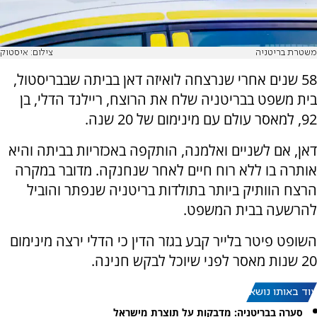
משטרת בריטניה
צילום: איסטוק
58 שנים אחרי שנרצחה לואיזה דאן בביתה שבבריסטול,
בית משפט בבריטניה שלח את הרוצח, ריילנד הדלי, בן
92, למאסר עולם עם מינימום של 20 שנה.
דאן, אם לשניים ואלמנה, הותקפה באכזריות בביתה והיא
אותרה בו ללא רוח חיים לאחר שנחנקה. מדובר במקרה
הרצח הוותיק ביותר בתולדות בריטניה שנפתר והוביל
להרשעה בבית המשפט.
השופט פיטר בלייר קבע בגזר הדין כי הדלי ירצה מינימום
20 שנות מאסר לפני שיוכל לבקש חנינה.
עוד באותו נושא:
סערה בבריטניה: מדבקות על תוצרת מישראל