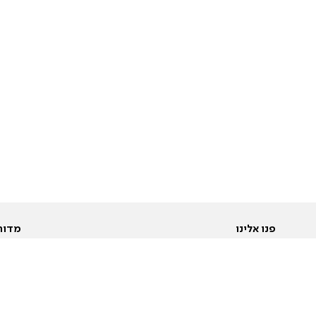
פנו אלינו
מדור
אודות
Pусский
חד
יצירת קשר
عربية
מב
פרסמו אצלנו
בי