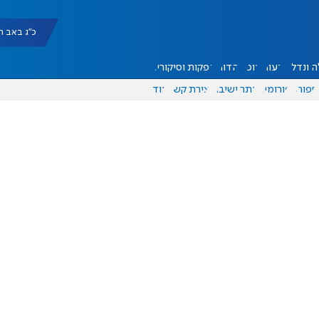
כ"ג באב תשפ"ו |
 ונדל"ן
דעות
אוכל
יהדות
הפקות וסיקורים
ספורט
פורומים
אתר ישיבה
יצירת קשר
עוד