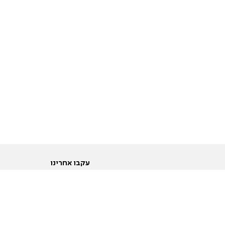
עקבו אחרינו
ות
טוויטר
ם הריון ולידה
פייסבוק
ום לקראת נישואין וזוגיות
אינסטגרם