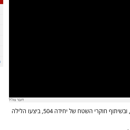
דובר צה"ל
כוחות מחטיבת 'הגולן' (474) בפיקוד אוגדה 210, ובשיתוף חוקרי השטח של יחידה 504, ביצעו הלילה