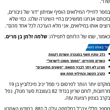
שלו".
במסר לחיילי המילואים הוסיף אמיתון "דור של גיבורים,
בזכותם אנחנו ממשיכים בחיי השיגרה שלנו. כמי שלא
רוצים אותו במילואים, אני מלא הערכה לכל אחד מהם".
כאמור, שמו של הלוחם לתפילה:
שלמה זלמן בן מרים.
עוד באותו נושא:
כלב עוקץ חשף במנהרה עשרות רקטות
השרים מזהירים: "מסמך מסוכן לישראל"
מורגן לא ויתר לבכיר חמאס: "פשעים מתועבים"
הקרב הקשה והחילוץ תחת אש
מוקדם יותר הותר לפרסום כי סמל יניב מיכלוביץ בן 19
מרחובות, לוחם שריון בגדוד 82 בעוצבת סער מגולן, נפל
בקרב בצפון רצועת עזה.
מספר חללי צה"ל במלחמה עלה ל-881. בחודש האחרון