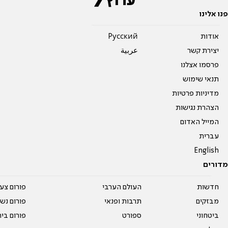
פנו אלינו
אודות
Pусский
יצירת קשר
عربية
פרסמו אצלנו
תנאי שימוש
מדיניות פרטיות
הצהרת נגישות
המייל האדום
עברית
English
מדורים
חדשות
העולם הערבי
פורום צע
מבזקים
תרבות ופנאי
פורום נשו
ביטחוני
ספורט
פורום בי