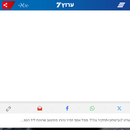
+
-
ערוץ 7
ביטחון
תחקיר צה"ל: סמל אסף זמיר נהרג ממטען שהונח ליד הטנק; מספר מחבלים חוסלו