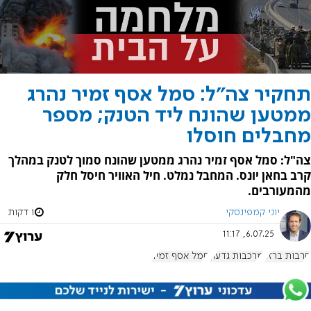
תחקיר צה"ל: סמל אסף זמיר נהרג
ממטען שהונח ליד הטנק; מספר
מחבלים חוסלו
צה"ל: סמל אסף זמיר נהרג ממטען שהונח סמוך לטנק במהלך
קרב בחאן יונס. המחבל נמלט. חיל האוויר חיסל חלק
מהמעורבים.
יוני קמפינסקי
1 דקות
6.07.25, 11:17
חרבות ברזל
מרכבות גדעון
סמל אסף זמיר