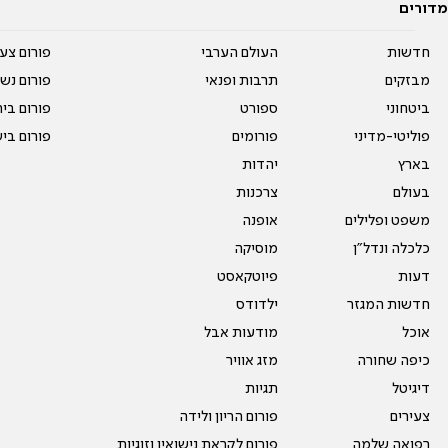
מדורים
חדשות
העולם הערבי
פורום צע
מבזקים
תרבות ופנאי
פורום נשו
ביטחוני
ספורט
פורום בי
פוליטי-מדיני
פורומים
פורום בי
בארץ
יהדות
בעולם
צרכנות
משפט ופלילים
אופנה
כלכלה ונדל"ן
מוסיקה
דעות
פיוטקאסט
חדשות המגזר
ילדודס
אוכל
מודעות אבל
כיפה שחורה
מזג אוויר
דיגיטל
תגיות
צעירים
פורום הריון ולידה
רפואה שלמה
פורום לקראת נישואין וזוגיות