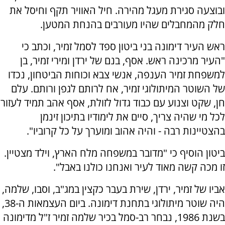
ובוצעה סגירת מעגל מהירה. חיל האוויר תקף וחיסל את
חלק מהמחבלים שהיו מעורבים בהנחת המטען.
ראש העיר דימונה בני ביטון ספד לסמל זמיר, וכתב כי
"העיר מרכינה ראש. אסף, בנם של ירדן ומירי זמיר, בן
למשפחת זמיר הענפה, אנשי צבא וכוחות הביטחון, נכדו
של השוטר המיתולוגי זמיר, אח לרותם לגפן ורותם. עלם
חן, שקט וצנוע עם כבוד גדול לזולת, אסף אהב תמיד לעזור
לכל מי שהיה צריך, סיים את לימודיו בתיכון זינמן
בהצטיינות רבה - והיה אהוב ומוערך על כל קרוביו".
ביטון הוסיף כי "מדובר במשפחה מלח הארץ, וילד מצטיין.
זו מכה קשה מאוד לעיר ואנחנו כולנו באבל".
אביו של זמיר, ירדן, שירת בעבר כקצין במג"ב, וסבו, שלמה,
היה שוטר מיתולוגי בתחנת דימונה. ביום העצמאות ה-38,
בשנת 1986, נבחר רב-סמל בכיר שלמה זמיר ז"ל מדימונה