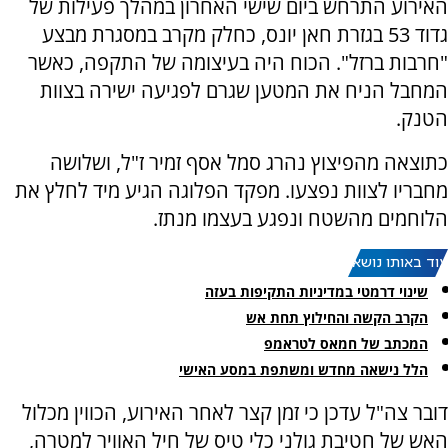
האירוע התרחש ביום שישי האחרון במהלך פעילות של
גדוד 53 בגזרת חאן יונס, כחלק מקרב במסגרת מבצע
"חרבות ברזל". הכוח היה בעיצומה של התקפה, כאשר
המחבל הניח את המטען שגרם לפגיעה ישירה בצוות
הטנק.
כתוצאה מהפיצוץ נהרג סמל אסף זמיר ז"ל, ושלושה
מחבריו לצוות נפצעו. מפקד הפלוגה הגיע מיד לחלץ את
הלוחמים מהשטח ונפגע בעצמו מנתז.
עוד באותו נושא:
שינוי דרמטי במדיניות התקיפות בעזה
הקרב הקשה והחילוץ תחת אש
המכתב של חמאס לטראמפ
הלל נישאה מחדש ומשתפת במסע האישי
דובר צה"ל עדכן כי זמן קצר לאחר האירוע, הכווין מכלול
האש של חטיבת גולני כלי טיס של חיל האוויר למטרה,