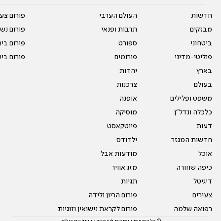
חדשות
העולם הערבי
פורום צע
מבזקים
תרבות ופנאי
פורום נשו
ביטחוני
ספורט
פורום בי
פוליטי-מדיני
פורומים
פורום בי
בארץ
יהדות
בעולם
צרכנות
משפט ופלילים
אופנה
כלכלה ונדל"ן
מוסיקה
דעות
פיוטקאסט
חדשות המגזר
ילדודס
אוכל
מודעות אבל
כיפה שחורה
מזג אוויר
דיגיטל
תגיות
צעירים
פורום הריון ולידה
רפואה שלמה
פורום לקראת נישואין וזוגיות