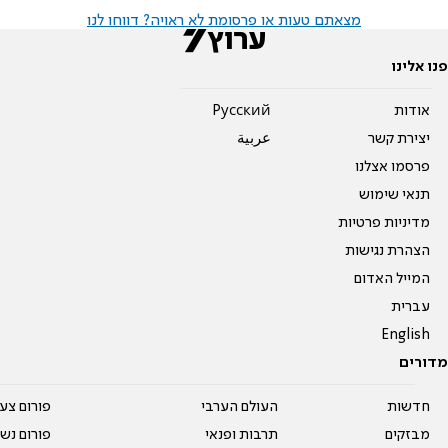
מצאתם טעות או פרסומת לא ראויה? דווחו לנו
פנו אלינו
אודות
Pусский
יצירת קשר
عربية
פרסמו אצלנו
תנאי שימוש
מדיניות פרטיות
הצהרת נגישות
המייל האדום
עברית
English
מדורים
חדשות
העולם הערבי
פורום צע
מבזקים
תרבות ופנאי
פורום נשו