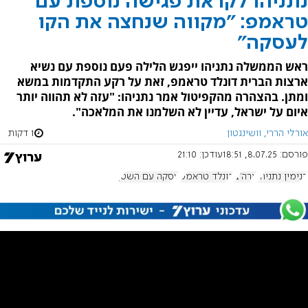
נתניהו לקראת פגישה נוספת עם
טראמפ: "מקווה שנחצה את הקו
לעסקה"
ראש הממשלה נתניהו ייפגש הלילה פעם נוספת עם נשיא
ארצות הברית דונלד טראמפ, זאת על רקע התקדמות במשא
ומתן. בהצהרה מהקפיטול אמר נתניהו: "עזה לא תהווה יותר
איום על ישראל, עדיין לא השלמנו את המלאכה".
אורלי הררי, וושינגטון
1 דקות
פורסם:
8.07.25, 18:51
עודכן:
21:10
בנימין נתניהו
ארה"ב
דונלד טראמפ
עסקה עם השטן