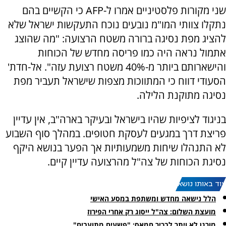
שני מקורות פלסטיניים אמרו ל-AFP כי הקשיים בהם
נתקלו צוותי המו"מ נובעים נוכח התעקשות ישראל שלא
להציג מפת נסיגה ברורה משטח הרצועה: "מה שהוצג
אתמול נראה היה כמו פריסה מחדש של הכוחות
והישארותם ביותר מ-40% משטח רצועת עזה". אל-חדת'
הסעודי דווח כי המתווכות מצפות שישראל תעביר מפת
נסיגה מתוקנת הלילה.
בניגוד לציפיות שהיו בישראל ובעיקר בארה"ב, אין עדיין
פריצת דרך במגעים לעסקת חטופים. במהלך סוף השבוע
לא התנהלו שיחות משמעותיות אך הפער בנושא היקף
נסיגת הכוחות של צה"ל מהרצועה עדיין קיים.
עוד באותו נושא:
הלל נישאה מחדש ומשתפת במסע האישי
מועצת השלום: צה"ל ייסוג רק אחרי הפירוז
מורגן לא ויתר לבכיר חמאס: "פשעים מתועבים"