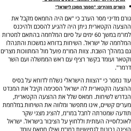
השרים מזהירים: "מסמך מסוכן לישראל"
גורם מדיני מסר הערב כי "אם היה החמאס מקבל את
ההצעה הקטארית ניתן היה להגיע להסכם ולהיכנס
למו"מ במשך 60 ימים על סיום המלחמה בהתאם למטרות
המלחמה של ישראל. השיחות בדוחא נמשכות והתנהלו
גם במהלך השבת. צוות המו"מ פועל מול המתווכות מצרים
וקטאר ועומד בקשר רציף עם ראש הממשלה ועם השר
דרמר".
עוד נמסר כי "הצוות הישראלי נשלח לדוחא על בסיס
ההצעה הקטארית לה ישראל הסכימה וקיבל את המנדט
הנדרש לשיחות. חמאס שלל את ההצעה הקטארית,
מערים קשיים, אינו מתפשר ומלווה את השיחות במלחמת
תודעה שמטרתה לחבל במו"מ, להציג מצגי שקר
לאוכלוסייה העזתית וללחוץ על הציבור בישראל. ישראל
הציגה נכונות לגמישויות במו"מ ואילו חמאס עומד