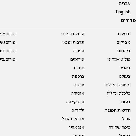
עברית
English
מדורים
חדשות
העולם הערבי
פורום צע
מבזקים
תרבות ופנאי
פורום נשו
ביטחוני
ספורט
פורום בי
פוליטי-מדיני
פורומים
פורום בי
בארץ
יהדות
בעולם
צרכנות
משפט ופלילים
אופנה
כלכלה ונדל"ן
מוסיקה
דעות
פיוטקאסט
חדשות המגזר
ילדודס
אוכל
מודעות אבל
כיפה שחורה
מזג אוויר
דיגיטל
תגיות