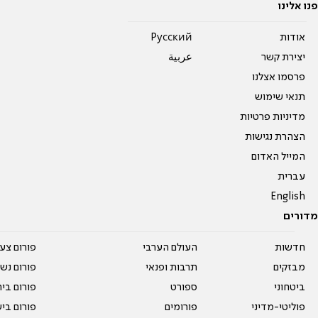
פנו אלינו
אודות
Pусский
יצירת קשר
عربية
פרסמו אצלנו
תנאי שימוש
מדיניות פרטיות
הצהרת נגישות
המייל האדום
עברית
English
מדורים
חדשות
העולם הערבי
פורום צע
מבזקים
תרבות ופנאי
פורום נשו
ביטחוני
ספורט
פורום בי
פוליטי-מדיני
פורומים
פורום בי