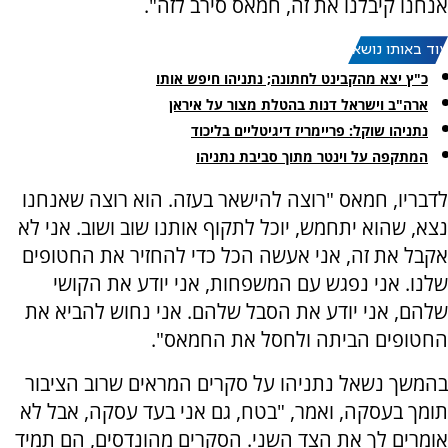
אנחנו קיבלנו את זה, חמאס סירב לזה".
עוד באותו נושא:
כ"ץ יצא מהקבינט לחתונה; נתניהו חיפש אותו
ארה"ב וישראל דנות בהטלת מצור על איראן
נתניהו שוקל: פריימריז דיגיטליים בליכוד
המתקפה על וינטר מתוך סביבת נתניהו
לדבריו, חמאס "רוצה להישאר בעזה. הוא רוצה שאנחנו
נצא, שהוא יתחמש, יוכל לתקוף אותנו שוב ושוב. אני לא
אקבל את זה, אני אעשה הכל כדי להחזיר את החטופים
שלנו. אני נפגש עם המשפחות, אני יודע את הקושי
שלהם, אני יודע את הסבל שלהם. אני נחוש להביא את
החטופים הביתה ולחסל את החמאס".
בהמשך נשאל נתניהו על סקרים המראים שרוב הציבור
תומך בעסקה, ואמר, "בטח, גם אני בעד עסקה, אבל לא
אומרים לך את הצד השני. הסקרים מהונדסים, הם תמיד