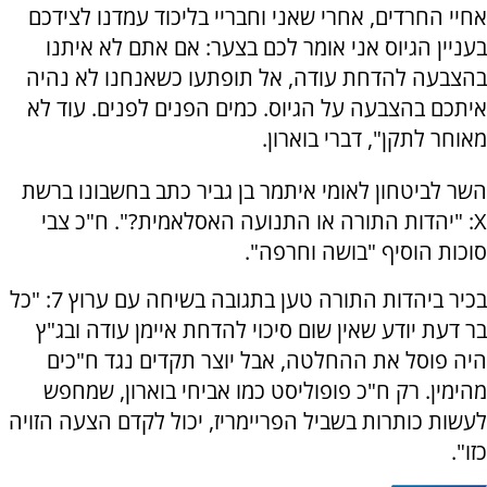
‏אחיי החרדים, אחרי שאני וחבריי בליכוד עמדנו לצידכם
בעניין הגיוס אני אומר לכם בצער: אם אתם לא איתנו
בהצבעה להדחת עודה, אל תופתעו כשאנחנו לא נהיה
איתכם בהצבעה על הגיוס. כמים הפנים לפנים. עוד לא
מאוחר לתקן", דברי בוארון.
השר לביטחון לאומי איתמר בן גביר כתב בחשבונו ברשת
X: "יהדות התורה או התנועה האסלאמית?". ח"כ צבי
סוכות הוסיף "בושה וחרפה".
בכיר ביהדות התורה טען בתגובה בשיחה עם ערוץ 7: "כל
בר דעת יודע שאין שום סיכוי להדחת איימן עודה ובג"ץ
היה פוסל את ההחלטה, אבל יוצר תקדים נגד ח"כים
מהימין. רק ח"כ פופוליסט כמו אביחי בוארון, שמחפש
לעשות כותרות בשביל הפריימריז, יכול לקדם הצעה הזויה
כזו".