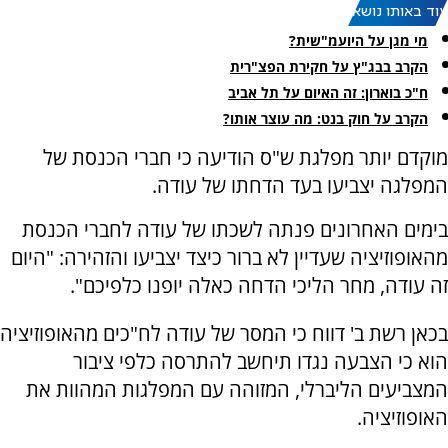
עוד באותו נושא:
מי מגן על היועמ"שית?
הקרב בבג"ץ על חקירת הפצ"רית
ח"כ בוארון: זה האיום על תל אביב
הקרב על חוק בנט: מה עוצר אותו?
מוקדם יותר מפלגת ש"ס הודיעה כי חברי הכנסת של
המפלגה יצביעו בעד הדחתו של עודה.
בימים האחרונים פנתה לשכתו של עודה לחברי הכנסת
מהאופוזיציה שעדיין לא ברור כיצד יצביעו והזהירה: "היום
זה עודה, מחר הליכי הדחה כאלה יופנו כלפיכם".
בכאן רשת ב' דווח כי המסר של עודה לח"כים מהאופוזיציה
הוא כי הצבעה נגדו תיחשב להתרסה כלפי ציבור
המצביעים הליברלי, המזוהה עם המפלגות המהוות את
האופוזיציה.