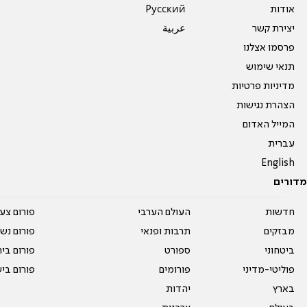
אודות
Pусский
יצירת קשר
عربية
פרסמו אצלנו
תנאי שימוש
מדיניות פרטיות
הצהרת נגישות
המייל האדום
עברית
English
מדורים
חדשות
העולם הערבי
פורום צע
מבזקים
תרבות ופנאי
פורום נשו
ביטחוני
ספורט
פורום בי
פוליטי-מדיני
פורומים
פורום בי
בארץ
יהדות