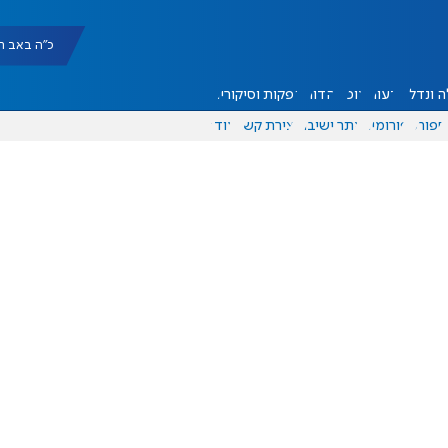
כ"ה באב תשפ"ו |
 ונדל"ן
דעות
אוכל
יהדות
הפקות וסיקורים
ספורט
פורומים
אתר ישיבה
יצירת קשר
עוד