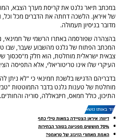
במכתב תיאר גלנט את קריסת מערך הצבא, המודי
של איראן. הלשכה דחתה את הדברים מכל וכל, וצ
מדובר בניסיון תעמולה.
בהצהרה שפורסמה באתרו הרשמי של חמינאי, נ
המכתב הפתוח של גלנט מהשבוע שעבר, שבו טען
צבאית ישראלית מוחלטת, הוא חלק מ"סכסוך ש
העיקרי שלו אינו טריטוריאלי, אלא התפיסה הציב
בדבריהם הדגישו בלשכת חמינאי כי "לא ניתן להתי
מוחלטת של טענות גלנט בדבר התמוטטות "טבע
התיכון, כולל חמאס, חיזבאללה, סוריה והחות'ים.
עוד באותו נושא:
דיווח: איראן הצטיידה במאות טילי כתף
70% חוששים מפגיעה בטוהר הבחירות
האמת מאחורי הזיגזג של טראמפ?