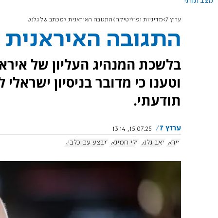
מצב תורני
ערוץ 7
מדיניות ופוליטיקה
התגובה האיראנית למכתב של גלנט
התגובה האיראנית 
בלשכת המנהיג העליון של איראן
וטענו כי מדובר בניסיון ישראל
תודעתי.
ערוץ 7
15.07.25, 13:14
איראן
יואב גלנט
עלי חמינאי
מבצע עם כלביא