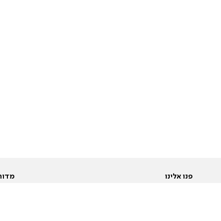
פנו אלינו
מדור
אודות
Pусский
חד
יצירת קשר
عربية
מב