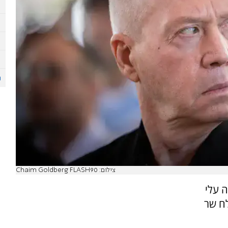
צילום: Chaim Goldberg FLASH90
ה עלי
לח שר