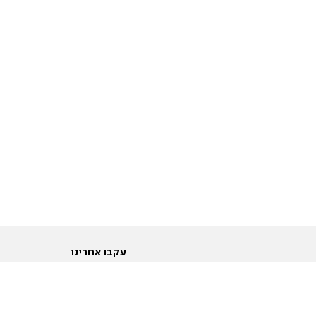
עקבו אחרינו
ות
טוויטר
ם הריון ולידה
פייסבוק