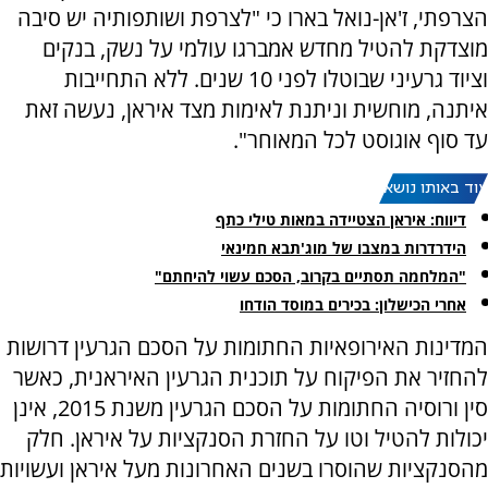
הצרפתי, ז'אן-נואל בארו כי "לצרפת ושותפותיה יש סיבה
מוצדקת להטיל מחדש אמברגו עולמי על נשק, בנקים
וציוד גרעיני שבוטלו לפני 10 שנים. ללא התחייבות
איתנה, מוחשית וניתנת לאימות מצד איראן, נעשה זאת
עד סוף אוגוסט לכל המאוחר".
עוד באותו נושא:
דיווח: איראן הצטיידה במאות טילי כתף
הידרדרות במצבו של מוג'תבא חמינאי
"המלחמה תסתיים בקרוב, הסכם עשוי להיחתם"
אחרי הכישלון: בכירים במוסד הודחו
המדינות האירופאיות החתומות על הסכם הגרעין דרושות
להחזיר את הפיקוח על תוכנית הגרעין האיראנית, כאשר
סין ורוסיה החתומות על הסכם הגרעין משנת 2015, אינן
יכולות להטיל וטו על החזרת הסנקציות על איראן. חלק
מהסנקציות שהוסרו בשנים האחרונות מעל איראן ועשויות