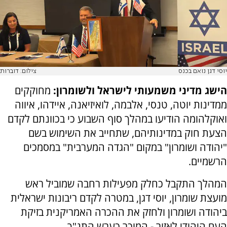
יוסי דגן נואם בכנס
צילום: דוברות
הישג מדיני משמעותי לישראל ולשומרון:
מחוקקים
ממדינות יוטה, טנסי, אלבמה, לואיזיאנה, איידהו, איווה
ואוקלהומה הודיעו במהלך סוף השבוע כי בכוונתם לקדם
הצעת חוק במדינותיהם, שתחייב את השימוש בשם
"יהודה ושומרון" במקום "הגדה המערבית" במסמכים
הרשמיים.
המהלך התקבל כחלק מפעילות רחבה שמוביל ראש
מועצת שומרון, יוסי דגן, במטרה לקדם ריבונות ישראלית
ביהודה ושומרון ולחזק את ההכרה האמריקנית בזיקת
העם היהודי לאזור - המוכר כערש התנ"ך.