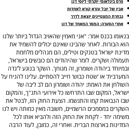
פרס בינלאומי יוקרתי ליוסי דגן
אביו של יובל עזרא קורא לאחדות
נבחרת המצטיינים יוצאת לדרך
אחרי הסערה: המסר המאחד של דגן
בנאומו בכנס אמר: "אני מאמין שהאויב הגדול ביותר שלנו
הוא הבורות. לאחר שהבינו שאינם יכולים להשמיד את
מדינת ישראל בטנקים וטילים, הם מנהלים מלחמת
תעמולה ושקרים. לומר שהיהודים הם כובשים בישראל,
ובמיוחד ביהודה ושומרון, זה מגוחך. השקר בנוגע ל'גדה
המערבית' או 'שטח כבוש' חייב להסתיים. עלינו להניח על
השולחן את האמת: יהודה ושומרון הם לב ליבה של
ישראל, המקום שבו התרחשו כל אירועי התנ"ך, והמקום
שבו הנבואות קמו והתגשמו. הצעת החוק הזו, לבטל את
השקרים במסמכים הרשמיים, חשובה מאין כמותה ויש לנו
משימה יחד - לקחת את החוק הזה ולהביא אותו לכל
המדינות בארצות הברית. ואחרי זה, כמובן, לעוד הרבה