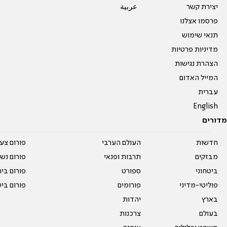
יצירת קשר
عربية
פרסמו אצלנו
תנאי שימוש
מדיניות פרטיות
הצהרת נגישות
המייל האדום
עברית
English
מדורים
חדשות
העולם הערבי
פורום צע
מבזקים
תרבות ופנאי
פורום נשו
ביטחוני
ספורט
פורום בי
פוליטי-מדיני
פורומים
פורום בי
בארץ
יהדות
בעולם
צרכנות