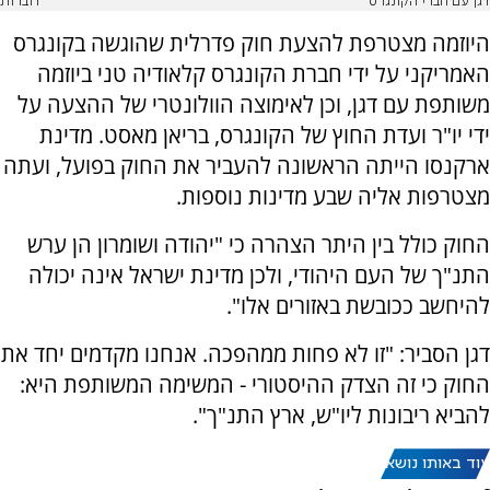
דגן עם חברי הקונגרס
דוברות
היוזמה מצטרפת להצעת חוק פדרלית שהוגשה בקונגרס
האמריקני על ידי חברת הקונגרס קלאודיה טני ביוזמה
משותפת עם דגן, וכן לאימוצה הוולונטרי של ההצעה על
ידי יו"ר ועדת החוץ של הקונגרס, בריאן מאסט. מדינת
ארקנסו הייתה הראשונה להעביר את החוק בפועל, ועתה
מצטרפות אליה שבע מדינות נוספות.
החוק כולל בין היתר הצהרה כי "יהודה ושומרון הן ערש
התנ"ך של העם היהודי, ולכן מדינת ישראל אינה יכולה
להיחשב ככובשת באזורים אלו".
דגן הסביר: "זו לא פחות ממהפכה. אנחנו מקדמים יחד את
החוק כי זה הצדק ההיסטורי - המשימה המשותפת היא:
להביא ריבונות ליו"ש, ארץ התנ"ך".
עוד באותו נושא: