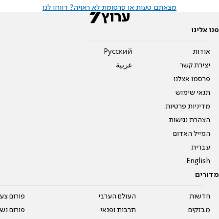
מצאתם טעות או פרסומת לא ראויה? דווחו לנו
פנו אלינו
אודות
Pусский
יצירת קשר
عربية
פרסמו אצלנו
תנאי שימוש
מדיניות פרטיות
הצהרת נגישות
המייל האדום
עברית
English
מדורים
חדשות
העולם הערבי
פורום צע
מבזקים
תרבות ופנאי
פורום נשו