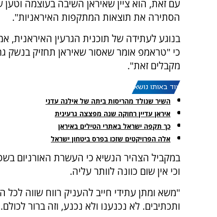
עם זאת, הוא ציין שאיראן השיבה בעוצמה וטען 
הסתירה את תוצאות המתקפות האיראניות".
בנוגע לעתידה של תוכנית הגרעין האיראנית, אמ
כי "טראמפ אומר שאסור שאיראן תחזיק בנשק גרע
מקבלים זאת".
עוד באותו נושא:
השיר שנולד מהריסות ביתה של אילנה עדני
איראן עדיין רחוקה שנה מפצצה גרעינית
כך תקפה ישראל באתרי הטילים באיראן
אלה הפרויקטים שזכו בפרס ביטחון ישראל
במקביל הצהיר הנשיא כי העשרת האורניום בשט
וכי אין שום כוונה לוותר עליה.
"משא ומתן עתידי חייב להעניק רווח שווה לכל ה
ותכתיבים. לא נכנענו ולא נכנע, וזה ברור לכולם.