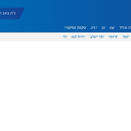
כ"ה באב תשפ"ו |
 ונדל"ן
דעות
אוכל
יהדות
הפקות וסיקורים
ספורט
פורומים
אתר ישיבה
יצירת קשר
עוד