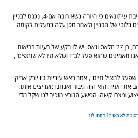
מפקדת משטרת ניו יורק ג'סיקה טיש מסרה במסיבת עיתונאים כי היורה נשא רובה אם-4, נכנס לבניין
ם בלובי של הבניין ולאחר מכן עלה במעלית לקומה
טיש הוסיפה כי היורה זוהה כאדם בשם שיין טמורה, בן 27 מלאס וגאס. יש לו רקע של בעיות בריאות
"אנו מאמינים שהוא פעל לבדו ושלא היו לא שותפים",
על להציל חיים", אמר ראש עיריית ניו יורק אריק
ת העיר. הוא היה גיבור ואנחנו מעריצים אותו.
צוע ומצבו קשה. הפשע הנורא מזכיר לנו שקל מדי
ומת לא ראויה? דווחו לנו