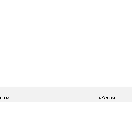
פנו אלינו
מדור
אודות
Pусский
חד
יצירת קשר
عربية
מב
פרסמו אצלנו
בי