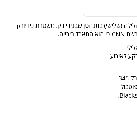
ילה (שלישי) במנהטן שבניו יורק. משטרת ניו יורק
ירייה.
ר פלילי
קע לאירוע
האירוע התרחש במבנה המצוי בצומת שדרת פארק 345
הפוטבול