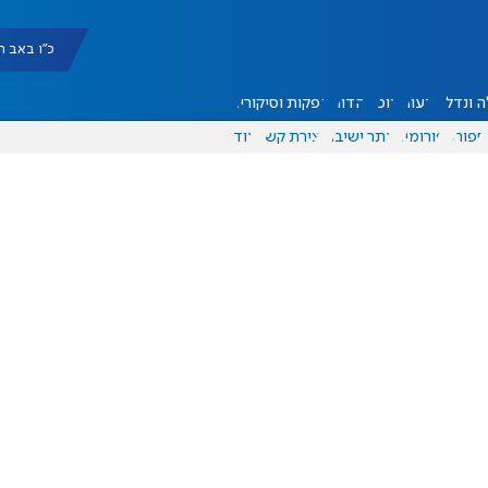
כ"ו באב תשפ"ו |
 ונדל"ן
דעות
אוכל
יהדות
הפקות וסיקורים
ספורט
פורומים
אתר ישיבה
יצירת קשר
עוד