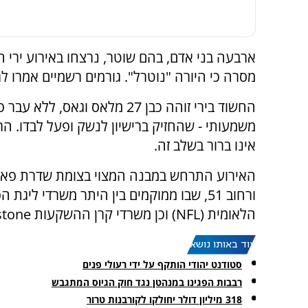
ארבעה בני אדם, בהם שוטר, נרצחו באירוע ירי הל
מסרה כי היורה "נוטרל". גורמים רשמיים אמרו לרשת CNN כי הוא התאבד ב
החשוד בירי זוהה כבן 27 מלאס וגאס, ללא עב
משמעותי - שהחזיק ברישיון לנשק ופעל לבדו. הר
אינו ברור בשלב זה.
ורחוב 51, שבו ממוקמים בין היתר משרדי ליגת 
הלאומית (NFL) וכן משרדי קרן ההשקעות Blackstone.
עוד באותו נושא:
סטודנט יהודי הותקף על ידי רעולי פנים
רבבות הפגינו במנהטן נגד חוק הגיוס המתגבש
318 מיליון דולר יחולקו לקורבנות טרור