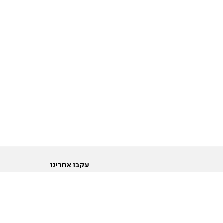
עקבו אחרינו
ות
טוויטר
ם הריון ולידה
פייסבוק
ום לקראת נישואין וזוגיות
אינסטגרם