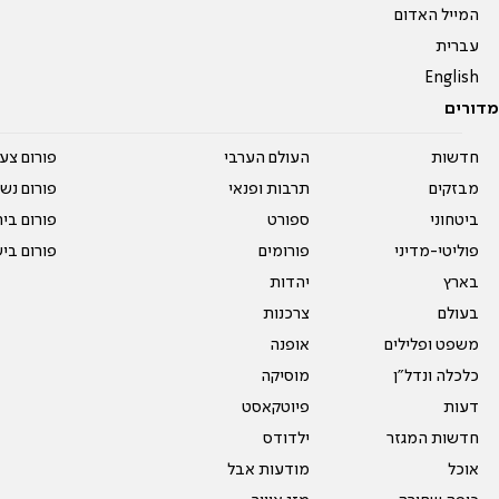
המייל האדום
עברית
English
מדורים
חדשות
העולם הערבי
פורום צע
מבזקים
תרבות ופנאי
פורום נשו
ביטחוני
ספורט
פורום בי
פוליטי-מדיני
פורומים
פורום בי
בארץ
יהדות
בעולם
צרכנות
משפט ופלילים
אופנה
כלכלה ונדל"ן
מוסיקה
דעות
פיוטקאסט
חדשות המגזר
ילדודס
אוכל
מודעות אבל