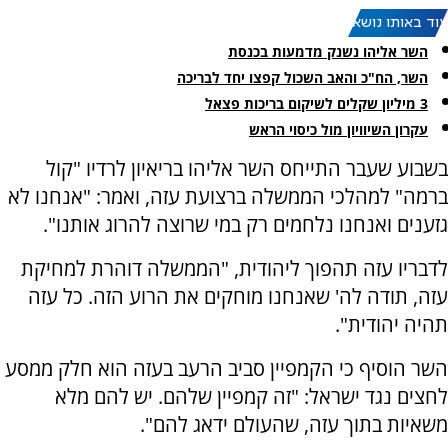
עוד באותו נושא:
השר אליהו נשנק מדמעות בכנסת
השר, הח"כ והאב השכול קפצו יחד לבריכה
3 מיליון שקלים לשיקום בריכות פצאל
עקרון השיוויון מול כיסוי הראש
בשבוע שעבר התייחס השר אליהו בריאיון לרדיו "קול
ברמה" למהלכי הממשלה ברצועת עזה, ואמר: "אנחנו לא
גזענים ואנחנו נלחמים רק במי שרוצה להרוג אותנו".
לדבריו עזה תהפוך ליהודית, "הממשלה דוהרת למחיקת
עזה, תודה לה' שאנחנו מוחקים את הרוע הזה. כל עזה
תהיה יהודית".
השר הוסיף כי הקמפיין סביב הרעב בעזה הוא חלק ממסע
לחצים נגד ישראל: "זה קמפיין שלהם. יש להם מלא
משאיות בתוך עזה, שהעולם ידאג להם".