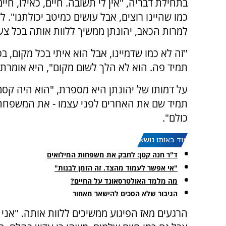
בתחילת דבריה, "אין לי תשובה. חיים, כאילו, חיים
כמו שהיינו רוצים, אבל עושים כמיטב יכולתנו". ל
למרות הכאב, יהונתן ממשיך ללוות אותה בכל צע
"זה לא כמו שדמיינו, אבל הוא איתי בכל מקום, ב
תמיד פה. הוא לא הלך לשום מקום", היא אומרת.
על דמותו של יהונתן היא מספרת, "הוא היה קסם.
תמיד שם את האחרים לפני עצמו - את המשפחה, 
כולם".
עוד באותו נושא:
ד"ר חנה קטן: לחבק את משפחות המילואים
"אי אפשר לעמוד מהצד. זה הזמן לבנות"
מה מלמד האולטרסאונד על החיים?
הגיבור שלא הסכים להישאר מאחור
הרגעים מאז הפיגוע ממשיכים ללוות אותה. "אני 