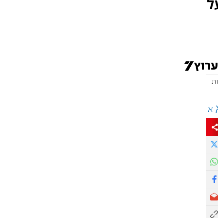
 תושבת עפרה, מספרת באולפן ערוץ 7 על
א