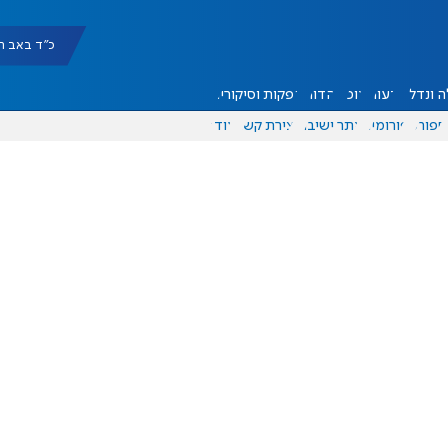
כ"ד באב תשפ"ו |
 ונדל"ן
דעות
אוכל
יהדות
הפקות וסיקורים
ספורט
פורומים
אתר ישיבה
יצירת קשר
עוד