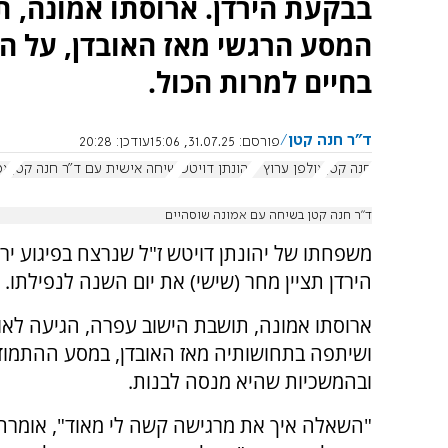
המסע הרגשי מאז האובדן, על ה
בחיים למרות הכול.
ד"ר חנה קטן
פורסם:
31.07.25, 15:06
עודכן:
20:28
חנה קטן
אולפן ערוץ 7
יהונתן דויטש
שיחה אישית עם ד"ר חנה קטן
אמ
ד”ר חנה קטן בשיחה עם אמונה שוסהיים
משפחתו של יהונתן דויטש ז"ל שנרצח בפיגוע יר
הירדן תציין מחר (שישי) את יום השנה לנפילתו.
ושיתפה בתחושותיה מאז האובדן, במסע ההתמוד
ובהמשכיות שהיא מנסה לבנות.
"השאלה איך את מרגישה קשה לי מאוד", אומרת