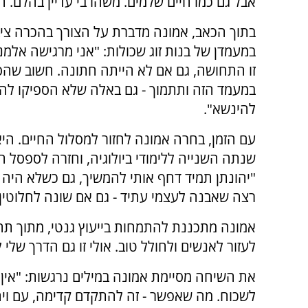
אבל גם כמו חיים שלמים. משהו בי עדיין בהלם. 
בתוך הכאב, אמונה מדברת על הצורך בהכרה ציב
במעמדן של בנות זוג שכולות: "אני מרגישה אלמנ
זו התחושה, גם אם לא הייתה חתונה. חשוב שהס
במעמד הזה ותתמוך - גם באלה שלא הספיקו לה
להינשא".
עם הזמן, בחרה אמונה לחזור למסלול החיים. הי
שנתה השנייה ללימודי ביולוגיה, וחזרה לספסל הל
"יהונתן תמיד דחף אותי להמשיך, גם כשלא היה ל
רצה שאבנה לעצמי עתיד - גם אם שונה לחלוטין"
אמונה מתכננת להתמחות בייעוץ גנטי, מתוך תח
לעזור לאנשים ולחולל טוב. אולי זו גם הדרך שלי
את השיחה מסיימת אמונה במילים נרגשות: "אין 
לשכוח. מה שאפשר - זה להתקדם קדימה, עם ויחד 