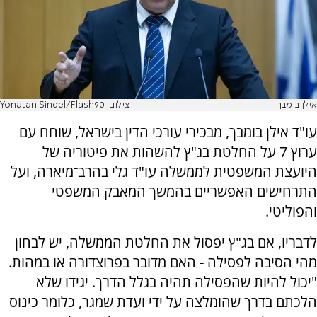
אילן בומבך
צילום: Yonatan Sindel/Flash90
עו"ד אילן בומבך, מבכירי עורכי הדין בישראל, שוחח עם
ערוץ 7 על החלטת בג"ץ להשהות את פיטוריה של
היועצת המשפטית לממשלה עו"ד גלי בהרב־מיארה, ועל
התרחישים האפשריים בהמשך המאבק המשפטי
והפוליטי.
לדבריו, אם בג"ץ יפסול את החלטת הממשלה, יש לבחון
מהי הסיבה לפסילה - האם מדובר בפרוצדורה או במהות.
"יכול להיות שהפסילה תהיה בגלל הדרך. יגידו שלא
הלכתם בדרך שהומלצה על ידי ועדת שמגר, כלומר כינוס