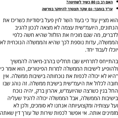
האם רב בן 80 כשיר לשחיטה?
עו"ד בומבך: גם שקד תצטרך להיחקר בפרשה
הוא מציין עוד כי בעוד השר לוין פעל ביסודיות כשריכז את
הנתונים, היועמ"שית עצמה לא מצאה לנכון להגיב
לדברים, מה שגם מוכיח את הזלזול שהיא חשה כלפי
הממשלה, עדות נוספת לכך שהיא והממשלה הנוכחית לא
יוכלו לעבוד יחד.
בהתייחס לתרחיש שבו תחליט בהרב-מיארה להמשיך
ולהופיע לישיבות הממשלה למרות הפיטורים, הוא אומר כי
"היא לא יכולה לכפות את נוכחותה בישיבות ממשלה. אין
חובה לכלול את היעמ"שית בישיבת ממשלה. זה נוהג שבו
החל בגין כשרצה שהיועמ"ש, אהרון ברק, יהיה נוכח
בישיבות הממשלה, אבל הממשלה יכולה להגיד שעליה
ועל עצותיה ומקצועיותה אנחנו לא סומכים, ולכן לא
מזמינים אותה. אי אפשר לכפות שירות של עורך דין שאתה