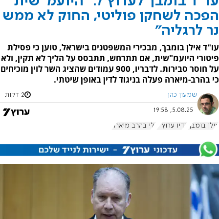
עו"ד בומבך לערוץ 7: "היועמ"שית
הפכה לשחקן פוליטי, החוק לא ממש
נר לרגליה"
עו"ד אילן בומבך, מבכירי המשפטנים בישראל, טוען כי פסילת
פיטורי היועמ"שית, אם תתרחש, תתבסס על הליך לא תקין, ולא
על חוסר סבירות. לדבריו, 900 עמודים שהציג השר לוין מוכיחים
כי בהרב-מיארה פעלה בניגוד לדין באופן שיטתי.
שמעון כהן
2 דקות
5.08.25, 19:58
אילן בומבך
רדיו ערוץ 7
גלי בהרב מיארה