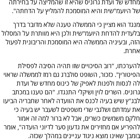
מחדש של ועדת גרוניס שהיא זו שהמליצה על בחירתה
של היועמ"שית והיא המוסמכת להמליץ על הדחתה".
מנגד הוא מציין כי הממשלה טענה שלא מדובר בדרך
בלעדית להדחת היועמ"שית ולכן היא מוותרת על המסלול
הזה, ובעיניה הממשלה היא המוסמכת והריבונית לפעול
אחרת.
להערכתו, "רוב הסיכויים שזו תהיה הסיבה לפסילת
הפיטורין". כזכור, השופט סולברג גם רמז לממשלה שראוי
לה לנסות ולפנות לאפיק של כינוס מחדש של ועדת
גרוניס. השרים לוין ושיקלי התנגדו. "הם טענו במכתב
לבג"ץ שיש בעיה לכנס את הוועדה לאחר שחבריה הביעו
את עמדתם ושלגבי שרי משפטים לשעבר יש בעיה כי
חלקם משמשים כשרים, אבל לא ברור למה זה אמור
להפריע אם מחזירים את גדעון סער לדיוני הועדה", אומר
בומבך שאינו מוצא ניגוד עניינים במהלך שכזה.