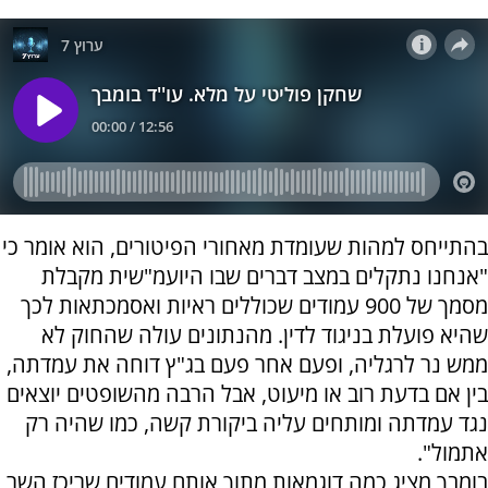
בהתייחס למהות שעומדת מאחורי הפיטורים, הוא אומר כי
"אנחנו נתקלים במצב דברים שבו היועמ"שית מקבלת
מסמך של 900 עמודים שכוללים ראיות ואסמכתאות לכך
שהיא פועלת בניגוד לדין. מהנתונים עולה שהחוק לא
ממש נר לרגליה, ופעם אחר פעם בג"ץ דוחה את עמדתה,
בין אם בדעת רוב או מיעוט, אבל הרבה מהשופטים יוצאים
נגד עמדתה ומותחים עליה ביקורת קשה, כמו שהיה רק
אתמול".
בומבך מציג כמה דוגמאות מתוך אותם עמודים שריכז השר