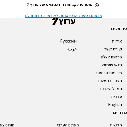
הצטרפו לקבוצת הוואטצאפ של ערוץ 7
מצאתם טעות או פרסומת לא ראויה? דווחו לנו
פנו אלינו
אודות
Pусский
יצירת קשר
عربية
פרסמו אצלנו
תנאי שימוש
מדיניות פרטיות
הצהרת נגישות
המייל האדום
עברית
English
מדורים
חדשות
העולם הערבי
פורום צע