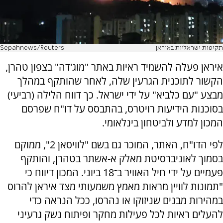
תקיפות ישראליות באיראן
Sepahnews/Reuters
איראן פעלה להשמיד ראיות באתר "מוג'דה" בצפון טהרן,
הקשור לתוכנית הגרעין שלה, לאחר שהותקף במהלך
מבצע "עם כלביא" על ידי ישראל. כך דווח הלילה (רביעי)
בסוכנות הידיעות רויטרס, בהתבסס על דו"ח שפרסם
המכון למדע ולביטחון בינלאומי.
לפי הדו"ח, האתר, המוכר גם בשם "לוויסאן 2", ממוקם
בסמוך לאוניברסיטת מאלק א-אשתר בטהרן, והותקף
פעמיים על ידי חיל האוויר ב־18 ביוני. המכון דיווח כי
"תמונות לוויין מראות מאמץ משמעותי מצד איראן להרוס
במהירות מבנים שניזוקו או נהרסו, ככל הנראה כדי
להעלים ראיות לכל פעילות מחקר ופיתוח נשק גרעיני