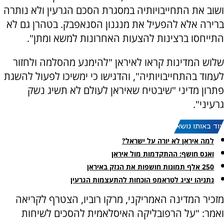
ושוב את התחייבויותיה במסגרת הסכם הגרעין ולא נותרה
ברירה אלא להפעיל את מנגנון הסנאפבק. בטהרן גם לא
התייחסו ברצינות להצעות האחרונות למשא ומתן".
שלוש המדינות קראו לאיראן "להימנע מהסלמה ולחזור
לעמוד בהתחייבויותיה", והדגישו כי ימשיכו לפעול להשגת
פתרון מדיני "שיבטיח שאיראן לעולם לא תשיג נשק
גרעיני".
עוד באותו נושא:
למה איראן לא יורה על ישראל?
ואנס חושף: ההתקדמות מול איראן
250 אלף תמונות חושפות את הנזק באיראן
נתניהו יציג לטראמפ הוכחות להתעצמות הגרעין
מזכיר המדינה האמריקני, מרקו רוביו, הצטרף לקריאה
ואמר: "על הרפובליקה האיסלאמית להסכים לשיחות