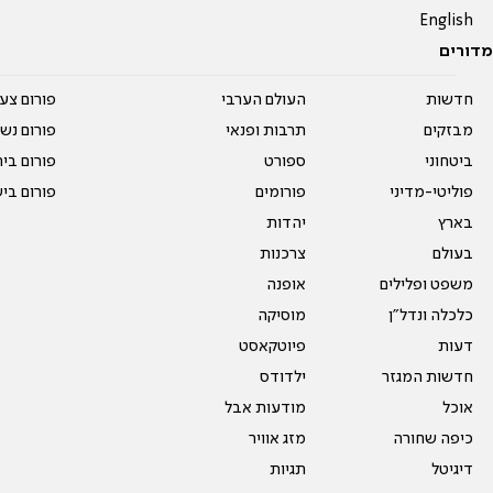
English
מדורים
חדשות
העולם הערבי
פורום צע
מבזקים
תרבות ופנאי
פורום נשו
ביטחוני
ספורט
פורום בי
פוליטי-מדיני
פורומים
פורום בי
בארץ
יהדות
בעולם
צרכנות
משפט ופלילים
אופנה
כלכלה ונדל"ן
מוסיקה
דעות
פיוטקאסט
חדשות המגזר
ילדודס
אוכל
מודעות אבל
כיפה שחורה
מזג אוויר
דיגיטל
תגיות