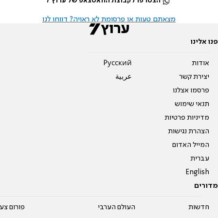
הצטרפו לקבוצת הוואטצאפ של ערוץ 7
מצאתם טעות או פרסומת לא ראויה? דווחו לנו
פנו אלינו
אודות
Pусский
יצירת קשר
عربية
פרסמו אצלנו
תנאי שימוש
מדיניות פרטיות
הצהרת נגישות
המייל האדום
עברית
English
מדורים
חדשות
העולם הערבי
פורום צע