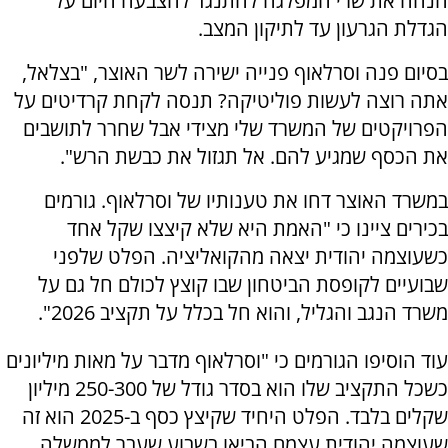
הנחה את שרי המפלגה להתנגד להצבעה היום על
הגדלת הגרעון עד לתיקון המצב.
בסיום פנה וסרלאוף פנייה ישירה לשר האוצר, "בצלאל,
אתה רוצה לעשות פוליטיקה? תנסה לקחת קרדיטים על
הפרויקטים של המשרד שלי מצידי אבל שחרר לתושבים
את הכסף שמגיע להם. אל תגזול את כבשת הרש".
במשרד האוצר דחו את טענותיו של וסרלאוף. גורמים
בכירים ציינו כי "האמת היא שלא קיצצו שקל אחד
כשעוצמה יהודית יצאה מהקואליציה. הפלט שלפני
שבועיים לקופסת הביטחון שבו קוצץ לכולם חל גם על
משרד הנגב והגליל, והוא חל בכלל על תקציב 2026".
עוד הוסיפו הגורמים כי "וסרלאוף מדבר על מאות מיליונים
כשכל התקציב שלו הוא בסדר גודל של 250-300 מיליון
שקלים בלבד. הפלט היחיד שקיצץ כסף ב-2025 הוא זה
שעוצמה יהודית עצמם הביאו בשבוע שעבר לממשלה