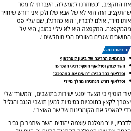
את התקציב, "כשחזרנו לממשלה, העברתי לו מסר
שהתקציב הזה הוא לא של אבא שלו ולכן אני דורש שיחזיר
אותו מיד", אולם לדבריו, "הוא כהרגלו, שם עליי פס
מהמקפצה. המקפצה היא לא עליי כמובן, היא על
התושבים שגרים באזורים הכי מוחלשים".
עוד באותו נושא:
המחמאה החריגה של ביטון לוסרלאוף
השר יצחק וסרלאוף חושף: רגעי ההכרעה
וסרלאוף בהר הבית: "רואים את המהפכה"
וסרלאוף דורש מנתניהו מהלך מיידי
עוד הוסיף כי הצעד יפגע ישירות בתושבים, "המשרד שלי
יצטרך לקצץ בתוכניות בסיסיות למען תושבי הנגב והגליל
כדי להאכיל את הקומבינות של שר האוצר".
לדבריו, יו"ר מפלגת עוצמה יהודית השר איתמר בן גביר