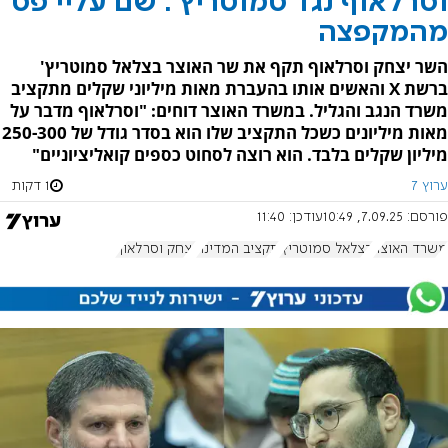
וסרלאוף נגד סמוטריץ': שם עליי פס
מהמקפצה
השר יצחק וסרלאוף תקף את שר האוצר בצלאל סמוטריץ'
ברשת X והאשים אותו בהעברת מאות מיליוני שקלים מתקציב
משרד הנגב והגליל. במשרד האוצר דוחים: "וסרלאוף מדבר על
מאות מיליונים כשכל התקציב שלו הוא בסדר גודל של 250-300
מיליון שקלים בלבד. הוא רוצה לסחוט כספים קואליציוניים"
ערוץ 7
1 דקות
פורסם:
7.09.25, 10:49
עודכן:
11:40
משרד האוצר
בצלאל סמוטריץ'
תקציב המדינה
יצחק וסרלאוף