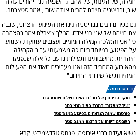
חמלה, של הגינות, של אהבה. השנאה נגד יהודים עולה
שוב, ובריטניה חייבת להביס אותה שוב", אמר סטארמר.
גם בכירים רבים בבריטניה גינו את הפיגוע הרצחני, שגבה
את חייהם של שני בני אדם. המלך צ'ארלס אמר בהצהרה
כי "אני והמלכה קמילה המומים ועצובים עמוקות לשמוע
על הפיגוע, במיוחד ביום כה משמעותי עבור הקהילה
היהודית. מחשבותינו ותפילותינו עם כל אלה שנפגעו
מהאירוע המחריד הזה ואנו מעריכים מאוד את הפעולות
המהירות של שירותי החירום".
עוד באותו נושא:
מוקד הביטחון של חב"ד: גאים בשליח שמנע טבח
'שיר למעלות' במרכז העיר מנצ'סטר
פורסמו שמות הנרצחים בפיגוע במנצ'סטר
השכנים דיווחו על הרוצח ממנצ'סטר
נשיא ועידת רבני אירופה, פנחס גולדשמידט, קרא