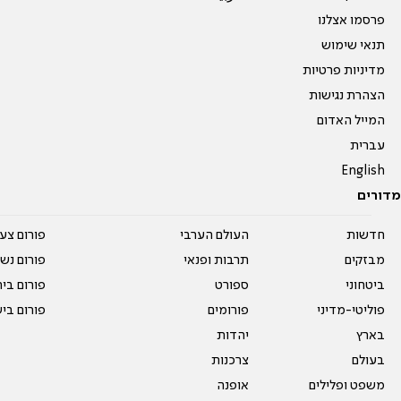
פרסמו אצלנו
תנאי שימוש
מדיניות פרטיות
הצהרת נגישות
המייל האדום
עברית
English
מדורים
חדשות
העולם הערבי
פורום צע
מבזקים
תרבות ופנאי
פורום נשו
ביטחוני
ספורט
פורום בי
פוליטי-מדיני
פורומים
פורום בי
בארץ
יהדות
בעולם
צרכנות
משפט ופלילים
אופנה