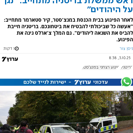
ראש ממשלת בריטניה מתחייב: "נגן
על היהודים"
לאחר הפיגוע בבית הכנסת במנצ'סטר, קיר סטארמר מתחייב:
"אעשה כל שביכולתי להבטיח את ביטחונכם. בריטניה חייבת
להביס את השנאה ליהודים". גם המלך צ'ארלס גינה את
הפיגוע.
ניסן צור
1 דקות
3.10.25, 8:38
בריטניה
פיגוע רצחני במנצ'סטר