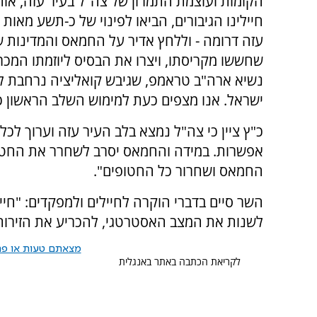
הקומות ועוצמת התמרון של צה"ל בעיר עזה, אותו
חיילינו הגיבורים, הביאו לפינוי של כ-תשע מאות
עזה דרומה - וללחץ אדיר על החמאס והמדינות ש
שחששו מקריסתו, ויצרו את הבסיס ליוזמתו המכ
נשיא ארה"ב טראמפ, שגיבש קואליציה נרחבת 
ישראל. אנו מצפים כעת למימוש השלב הראשון כב
כ"ץ ציין כי צה"ל נמצא בלב העיר עזה וערוך לכ
אפשרות. במידה והחמאס יסרב לשחרר את החטו
החמאס ושחרור כל החטופים".
השר סיים בדברי הוקרה לחיילים ולמפקדים: "חי
לשנות את המצב האסטרטגי, להכריע את הזירות הש
מצאתם טעות או פרס
לקריאת הכתבה באתר באנגלית