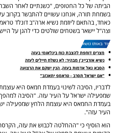
הביתה של כל החטופים, "כשנתיים לאחר השבת
בשמחת תורה, אנחנו עשויים להתבשר בקרוב על 
כאחד, בהתאם ליוזמת נשיא ארה"ב דונלד טראמפ
וצה"ל יישאר בשטחים שולטים כדי להגן על היישוב
עוד באותו נושא:
מצרים דוחפת להצבת כוח בינלאומי בעזה
נשיא אזרבייג'ן מבהיר: לא נשלח חיילים לעזה
הסבא גאל אדמות בעזה, הנין ישקם את הרצועה
"אם ישראל תסרב - טראמפ יתאכזב"
לדבריו, הסיבה לשינוי בעמדת חמאס היא עוצמת
שמפעילה ישראל על העיר עזה. "הסיבה למהפך
בעמדת החמאס היא עוצמת הלחץ שמפעילה יש
העיר עזה".
הוא הוסיף כי "ההחלטה לכבוש את עזה, הקרסת 