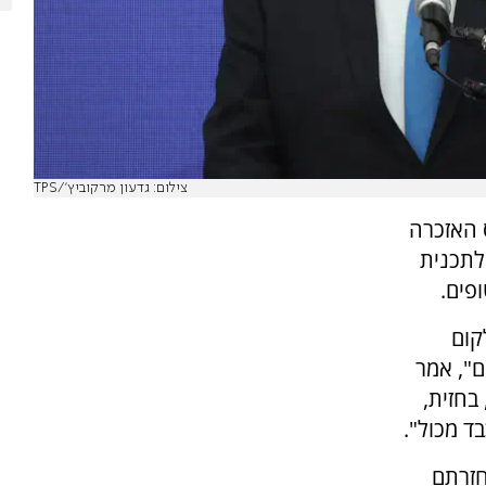
צילום: גדעון מרקוביץ'/TPS
 האזכרה
לתכנית
פים.
קום
ם", אמר
 בחזית,
ד מכול".
חזרתם