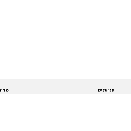
פנו אלינו
מדור
אודות
Pусский
חד
יצירת קשר
عربية
מב
פרסמו אצלנו
בי
תנאי שימוש
פו