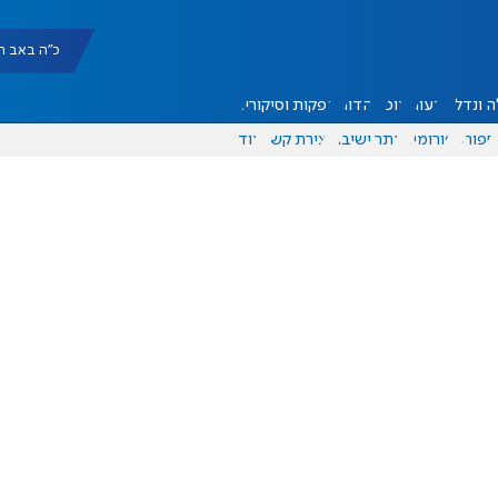
כ"ה באב תשפ"ו |
 ונדל"ן
דעות
אוכל
יהדות
הפקות וסיקורים
ספורט
פורומים
אתר ישיבה
יצירת קשר
עוד