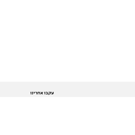
עקבו אחרינו
ות
טוויטר
ם הריון ולידה
פייסבוק
ום לקראת נישואין וזוגיות
אינסטגרם
ום צעירים מעל עשרים
יוטיוב