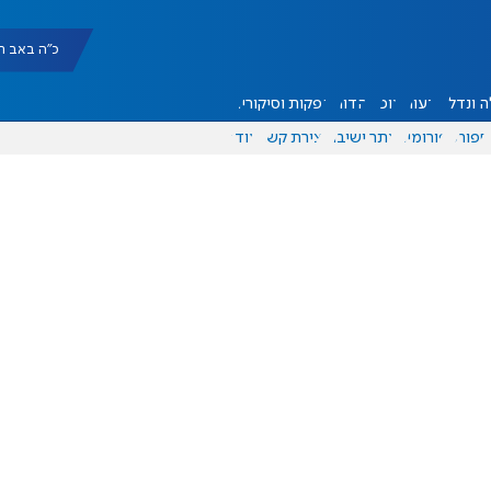
כ"ה באב תשפ"ו |
 ונדל"ן
דעות
אוכל
יהדות
הפקות וסיקורים
ספורט
פורומים
אתר ישיבה
יצירת קשר
עוד