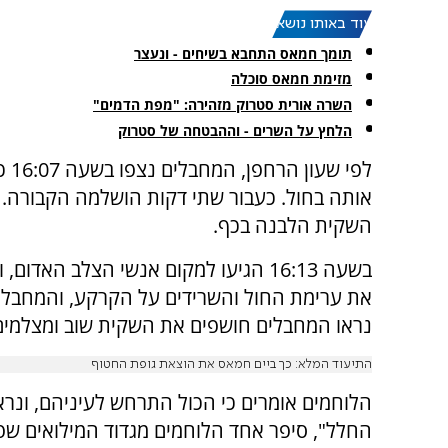
עוד באותו נושא:
תומך חמאס התחבא בשיחים - ונעצר
מזימת חמאס סוכלה
השרה אורית סטרוק מזהירה: "מפת הדמים"
הלחץ על השרים - וההבטחה של סטרוק
לפי
אותה בחול. כעבור שתי דקות הושלמה הקבורה. 
השקית הלבנה בכף.
בשעה 16:13 הגיעו למקום אנשי הצלב ה
את ערימת החול והשרידים על הקרקע, והמחבלים
נראו המחבלים חושפים את השקית שוב ומצלמים
התיעוד המלא: כך ביים חמאס את הוצאת גופת החטוף
הלוחמים אומרים כי הכול התרחש לעיניהם, ונראה 
החלל", סיפר אחד הלוחמים מגדוד המילואים שפע