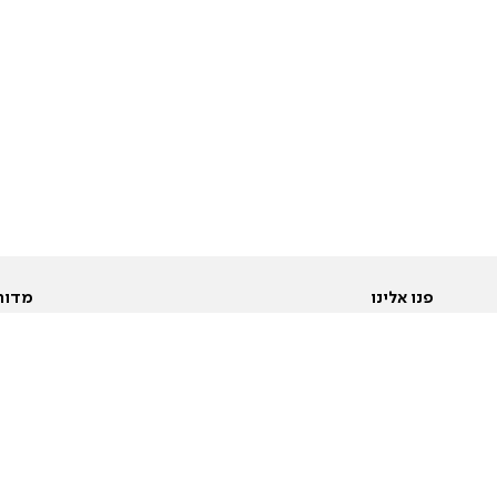
פנו אלינו
מדור
אודות
Pусский
חד
יצירת קשר
عربية
מב
פרסמו אצלנו
בי
תנאי שימוש
פו
מדיניות פרטיות
בא