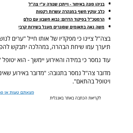
בניהו פונה באיחור - וייתכן שנורה ע"י צה"ל
כלב עוקץ חשף במנהרה עשרות רקטות
הרמטכ"ל בפיקוד הדרום: נבוא חשבון עם כולם
משה גאה בתאומים שסוגרים מעגל בשירות קרבי
בצה"ל ציינו כי מפקדיו של אותו חייל "ערים לנושא
תיערך עמו שיחת הבהרה, במהלכה יתבקש להפס
עוד נמסר כי במידה והאירוע יימשך - הוא יטופל
מדובר צה"ל נמסר בתגובה: "מדובר באירוע שאינ
ויטופל בהתאם".
מצאתם טעות או פרס
לקריאת הכתבה באתר באנגלית