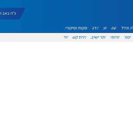
כ"ה באב תשפ"ו |
 ונדל"ן
דעות
אוכל
יהדות
הפקות וסיקורים
ספורט
פורומים
אתר ישיבה
יצירת קשר
עוד