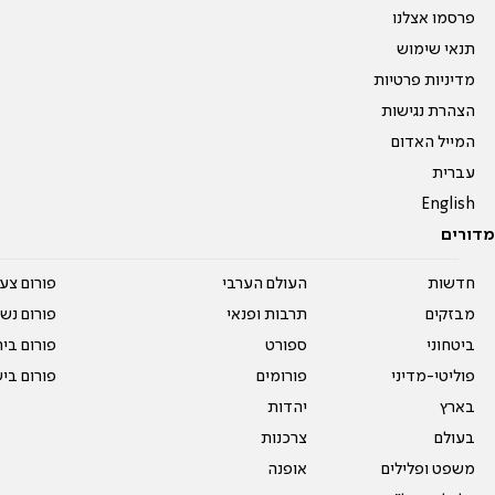
פרסמו אצלנו
תנאי שימוש
מדיניות פרטיות
הצהרת נגישות
המייל האדום
עברית
English
מדורים
חדשות
העולם הערבי
פורום צע
מבזקים
תרבות ופנאי
פורום נשו
ביטחוני
ספורט
פורום בי
פוליטי-מדיני
פורומים
פורום בי
בארץ
יהדות
בעולם
צרכנות
משפט ופלילים
אופנה