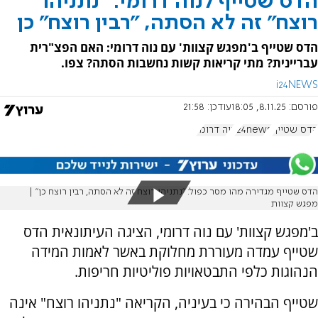
הדס שטייף לנוה דרומי: "נתניהו
רוצח" זה לא הסתה, "רבין רוצח" כן
הדס שטייף ב'מפגש קצוות' עם נוה דרומי: האם הפצ"רית
עבריינית? מתי קריאות קשות נחשבות הסתה? צפו.
i24NEWS
פורסם:
8.11.25, 18:05
עודכן:
21:58
הדס שטייף
i24news
נוה דרומי
הדס שטייף מגדירה מהו מסר כפול: "נתניהו רוצח זה לא הסתה, רבין רוצח כן" |
מפגש קצוות
ב'מפגש קצוות' עם נוה דרומי, הציגה העיתונאית הדס
שטייף עמדה מעוררת מחלוקת באשר לאמות המידה
הנהוגות כלפי התבטאויות פוליטיות חריפות.
שטייף הבהירה כי בעיניה, הקריאה "נתניהו רוצח" אינה