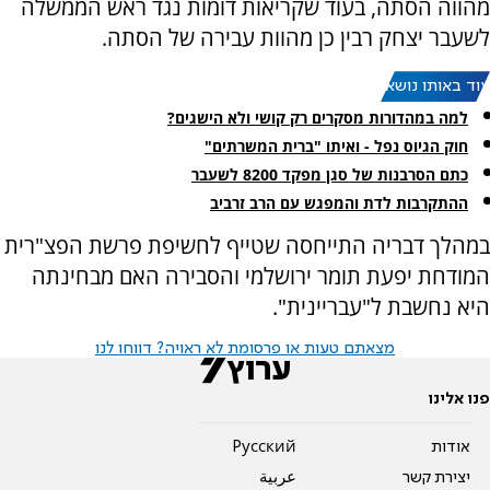
מהווה הסתה, בעוד שקריאות דומות נגד ראש הממשלה
לשעבר יצחק רבין כן מהוות עבירה של הסתה.
עוד באותו נושא:
למה במהדורות מסקרים רק קושי ולא הישגים?
חוק הגיוס נפל - ואיתו "ברית המשרתים"
כתם הסרבנות של סגן מפקד 8200 לשעבר
ההתקרבות לדת והמפגש עם הרב זרביב
במהלך דבריה התייחסה שטייף לחשיפת פרשת הפצ"רית
המודחת יפעת תומר ירושלמי והסבירה האם מבחינתה
היא נחשבת ל"עבריינית".
מצאתם טעות או פרסומת לא ראויה? דווחו לנו
פנו אלינו
אודות
Pусский
יצירת קשר
عربية