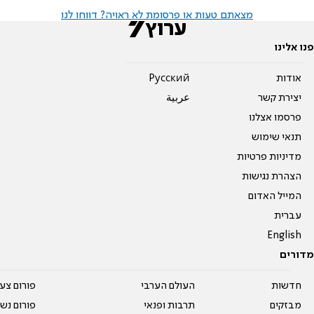
מצאתם טעות או פרסומת לא ראויה? דווחו לנו
פנו אלינו
אודות
Pусский
יצירת קשר
عربية
פרסמו אצלנו
תנאי שימוש
מדיניות פרטיות
הצהרת נגישות
המייל האדום
עברית
English
מדורים
חדשות
העולם הערבי
פורום צע
מבזקים
תרבות ופנאי
פורום נשו