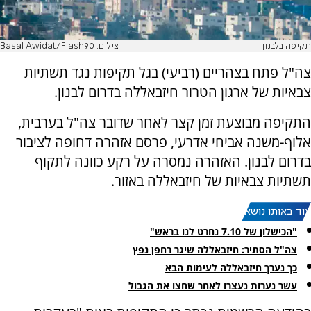
תקיפה בלבנון
צילום: Basal Awidat/Flash90
צה"ל פתח בצהריים (רביעי) בגל תקיפות נגד תשתיות
צבאיות של ארגון הטרור חיזבאללה בדרום לבנון.
התקיפה מבוצעת זמן קצר לאחר שדובר צה"ל בערבית,
אלוף-משנה אביחי אדרעי, פרסם אזהרה דחופה לציבור
בדרום לבנון. האזהרה נמסרה על רקע כוונה לתקוף
תשתיות צבאיות של חיזבאללה באזור.
עוד באותו נושא:
"הכישלון של 7.10 נחרט לנו בראש"
צה"ל הסתיר: חיזבאללה שיגר רחפן נפץ
כך נערך חיזבאללה לעימות הבא
עשר נערות נעצרו לאחר שחצו את הגבול