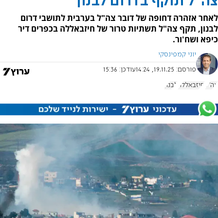
צה"ל תוקף בדרום לבנון
לאחר אזהרה דחופה של דובר צה"ל בערבית לתושבי דרום
לבנון, תקף צה"ל תשתיות טרור של חיזבאללה בכפרים דיר
כיפא ושח'ור.
יוני קמפינסקי
פורסם:
19.11.25, 14:24
עודכן:
15:36
צה"ל
חיזבאללה
לבנון