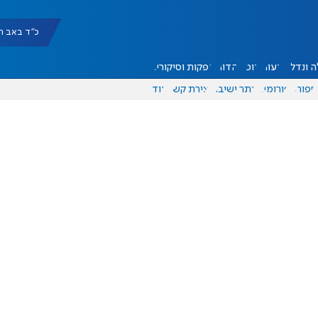
כ"ד באב תשפ"ו |
 ונדל"ן
דעות
אוכל
יהדות
הפקות וסיקורים
ספורט
פורומים
אתר ישיבה
יצירת קשר
עוד