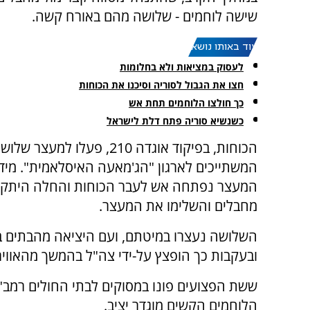
שישה לוחמים - שלושה מהם באורח קשה.
עוד באותו נושא:
לעסוק במציאות ולא בחלומות
חצו את הגבול לסוריה וסיכנו את הכוחות
כך חולצו הלוחמים תחת אש
כשנשיא סוריה פתח דלת לישראל
הכוחות, בפיקוד אוגדה 210, פעלו למ
המשתייכים לארגון "הג'מאעה האיסלאמית". מיד
המעצר נפתחה אש לעבר הכוחות והחלה היתקלות
מחבלים והשלימו את המעצר.
השלושה נעצרו במיטתם, ועם היציאה מהבתים ב
ובעקבות כך הופצץ על-ידי צה"ל בהמשך מהאוויר
ששת הפצועים פונו במסוקים לבתי החולים רמב"
הלוחמים הקשים מוגדר יציב.