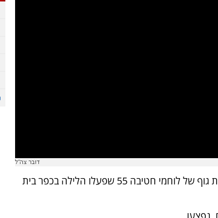
דובר צה"ל
צה"ל מפרסם היום (שישי) תיעוד דרמטי ממצלמות גוף של לוחמי חטיבה 55 שפעלו הלילה בכפר בית
 נפצעו