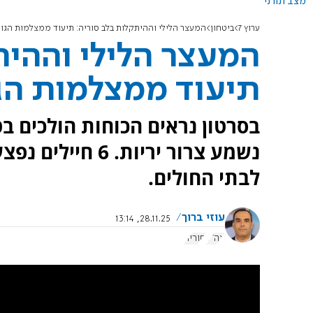
מצב תורני
ערוץ 7
ביטחון
‏המעצר הלילי וההיתקלות בלב סוריה: תיעוד ממצלמות הגו
‏המעצר הלילי וההית
תיעוד ממצלמות הג
בסרטון נראים הכוחות הולכים ב
לבתי החולים.
עוזי ברוך
28.11.25, 13:14
צה"ל
סוריה