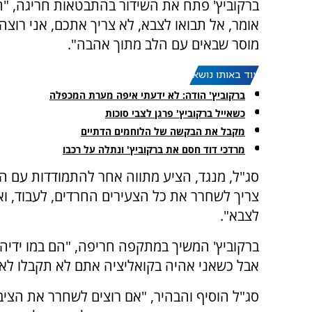
ברקוביץ' פתח את השידור בהתבטאות חריגה, "ה
אומר, אל תבואו לצבא, לא צריך אתכם, אני רוצה
מוסר שבאים עם הלב מתוך אהבה".
עוד באותו נושא:
ברקוביץ' הודה: לא ידעתי איפה מערת המכפלה
כשאייל ברקוביץ' פרגן לצבי סוכות
מקבל את הבקשה של הלוחמים הדתיים
מרדכי דוד חסם את ברקוביץ' ונתלה על רכבו
סג"ל, מנגד, הציע מתווה אחר להתמודדות עם הס
צריך לשחרר את כל הצעירים החרדים, לעבוד, וא
לצבא".
ברקוביץ' המשיך במתקפה חריפה, "הם במו ידיה
אבל כשאני אהיה בקואליציה אתם לא תקבלו לא 
סג"ל הוסיף והבהיר, "אם רוצים לשחרר את הציב