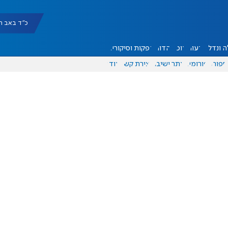
כ"ד באב תשפ"ו |
 ונדל"ן
דעות
אוכל
יהדות
הפקות וסיקורים
ספורט
פורומים
אתר ישיבה
יצירת קשר
עוד