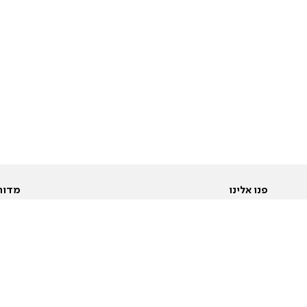
פנו אלינו
מדור
אודות
Pусский
חד
יצירת קשר
عربية
מב
פרסמו אצלנו
בי
תנאי שימוש
פו
מדיניות פרטיות
בא