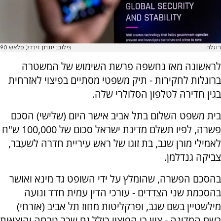
רוגלה
צילום: יונתן זינדל, פלאש 90
לראשונה מאז נחשפה פרשת השימוש של המשטרה
ברוגלות לחקירות - תיק משפטי מסתיים בפיצוי לאזרחית
בגין חדירה לטלפון הסלולרי שלה.
בית משפט השלום בתל אביב אישר היום (שלישי) הסכם
פשרה, לפיו תשלם מדינת ישראל סכום של 100,000 ש"ח
לאמילי מורן שגב, בת זוגו של ראש עיריית חדרה לשעבר,
צביקה גנדלמן.
בהסכם הפשרה, שהומלץ על ידי השופט גד מינא ואושר
בהסכמת שני הצדדים - עורכי הדין עמית חדד ונועה
מילשטיין בשם שגב, ופרקליטות מחוז תל אביב (אזרחי)
בשם המדינה - צוין כי הפיצוי כולל גם שכר טרחה והוצאות