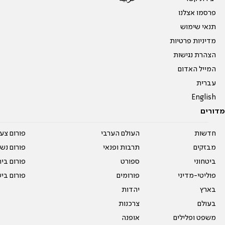
פרסמו אצלנו
תנאי שימוש
מדיניות פרטיות
הצהרת נגישות
המייל האדום
עברית
English
מדורים
חדשות
העולם הערבי
פורום צע
מבזקים
תרבות ופנאי
פורום נשו
ביטחוני
ספורט
פורום בי
פוליטי-מדיני
פורומים
פורום בי
בארץ
יהדות
בעולם
צרכנות
משפט ופלילים
אופנה