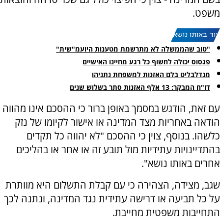
משפט.
עוד באותו נושא:
"טוב שהממשלה לא מתרשמת מטענות היועמ"שית"
פגסוס יכולה לחשוף כל רגע מחיינו האישיים
מנדלבליט בלם האזנות למשפחת נתניהו
דו"ח המבקר: 13 אלף האזנות סתר בשלוש שנים
עם זאת, הודגש במסמך באופן ברור כי ההסכם אינו מהווה
הודאה באחריות מצד המדינה או אישור לקיומו של נזק
כלשהו. בנוסף, צוין כי ההסכם "לא יהווה כל תקדים
בהתדיינויות עתידיות מול תובע זה או אחר או בהליכים
אחרים באותו נושא".
שגב, מצידה, הצהירה כי עם קבלת התשלום היא מוותרת
על כל תביעה או דרישה עתידית נגד המדינה, ונתנה לכך
התחייבות משפטית מחייבת.