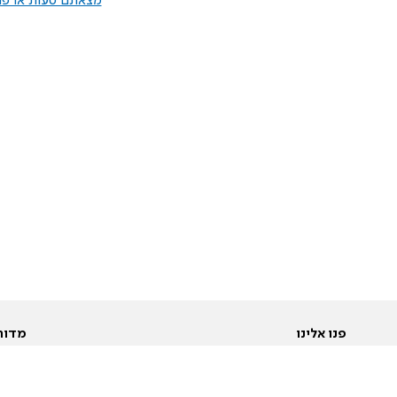
מצאתם טעות או פרס
פנו אלינו
מדור
אודות
Pусский
חד