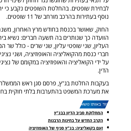
על תנאי בעתירות שהוגשו נגד החוק לשינוי הרכ
לבחירת שופטים. בהחלטת השופטים נקבע כי יתקי
נוסף בעתירות בהרכב מורחב של 11 שופטים.
החוק, שאושר בכנסת בחודש מרץ האחרון, משנ
הוועדה כך שנותרים בה תשעה חברים: נשיא בי
העליון, שני שופטי עליון, שני שרים - כולל שר ה
חברי כנסת מהקואליציה והאופוזיציה, ושני נציגי 
על ידי הקואליציה והאופוזיציה במקומם של נציגי
הדין.
בעקבות החלטת בג"ץ, פרסם סגן ראש הממשלה ו
את מערכת המשפט בהתערבות בלתי חוקית בחוק
עוד באותו נושא:
המחלוקת סביב הדיון בבג"ץ
הקרב החדש על בחינות הרבנות
זעם בקואליציה: בג"ץ סניף של האופוזיציה