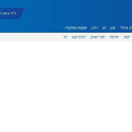
כ"ה באב תשפ"ו |
 ונדל"ן
דעות
אוכל
יהדות
הפקות וסיקורים
ספורט
פורומים
אתר ישיבה
יצירת קשר
עוד