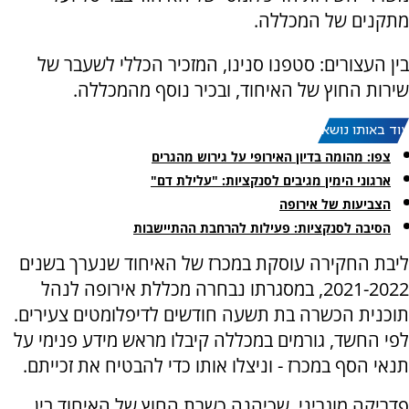
מתקנים של המכללה.
בין העצורים: סטפנו סנינו, המזכיר הכללי לשעבר של
שירות החוץ של האיחוד, ובכיר נוסף מהמכללה.
עוד באותו נושא:
צפו: מהומה בדיון האירופי על גירוש מהגרים
ארגוני הימין מגיבים לסנקציות: "עלילת דם"
הצביעות של אירופה
הסיבה לסנקציות: פעילות להרחבת ההתיישבות
ליבת החקירה עוסקת במכרז של האיחוד שנערך בשנים
2021-2022, במסגרתו נבחרה מכללת אירופה לנהל
תוכנית הכשרה בת תשעה חודשים לדיפלומטים צעירים.
לפי החשד, גורמים במכללה קיבלו מראש מידע פנימי על
תנאי הסף במכרז - וניצלו אותו כדי להבטיח את זכייתם.
פדריקה מוגריני, שכיהנה כשרת החוץ של האיחוד בין