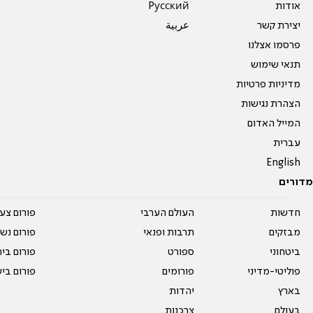
אודות
Pусский
יצירת קשר
عربية
פרסמו אצלנו
תנאי שימוש
מדיניות פרטיות
הצהרת נגישות
המייל האדום
עברית
English
מדורים
חדשות
העולם הערבי
פורום צע
מבזקים
תרבות ופנאי
פורום נשו
ביטחוני
ספורט
פורום בי
פוליטי-מדיני
פורומים
פורום בי
בארץ
יהדות
בעולם
צרכנות