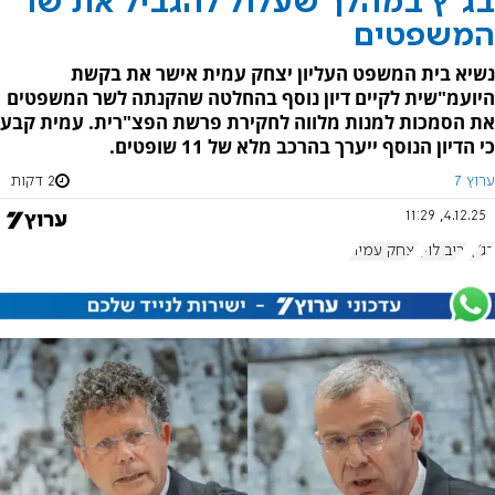
בג"ץ במהלך שעלול להגביל את שר
המשפטים
נשיא בית המשפט העליון יצחק עמית אישר את בקשת
היועמ"שית לקיים דיון נוסף בהחלטה שהקנתה לשר המשפטים
את הסמכות למנות מלווה לחקירת פרשת הפצ"רית. עמית קבע
כי הדיון הנוסף ייערך בהרכב מלא של 11 שופטים.
ערוץ 7
2 דקות
4.12.25, 11:29
בג"ץ
יריב לוין
יצחק עמית