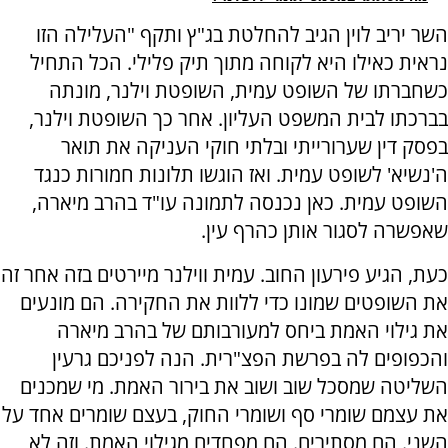
השר יריב לוין הגיב להחלטת בג"ץ ותקף "העלילה הזו
נראית כאילו היא לקוחה מתוך תיק פלילי. הכל התחיל
כשחברתו של השופט עמית, השופטת וילנר, מונתה
בברכתו לבית המשפט העליון. אחר כך השופטת וילנר,
בפסק דין שערורייתי ובלתי חוקי העניקה את תואר
ה'נשיא' לשופט עמית. ואז הוגשו תלונות חמורות כנגד
השופט עמית. כאן נכנסה לתמונה עו"ד בהרב מיארה,
שאפשרה לסגור אותן כהרף עין.
כעת, הגיע פירעון החוב. עמית ווילנר מיירטים בזה אחר זה
את השופטים שמונו כדי ללוות את החקירה. הם מונעים
את גילוי האמת ביחס למעורבותם של בהרב מיארה
והכפופים לה בפרשת הפצ"רית. הנה לפניכם גרעין
השליטה שמסכל שוב ושוב את בירור האמת. מי שמכנים
את עצמם שומרי סף ושומרי החוק, בעצם שומרים אחד על
השני. הם מסתירים. הם מפחדים מגילוי האמת. וזה לא