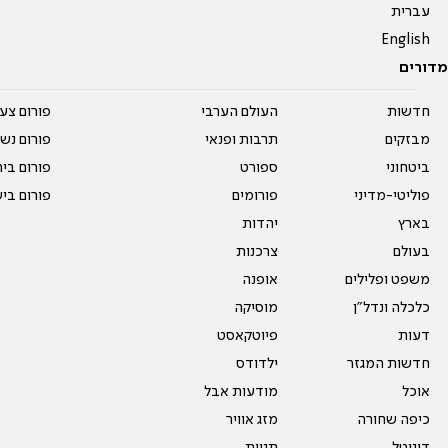
עברית
English
מדורים
חדשות
העולם הערבי
פורום צע
מבזקים
תרבות ופנאי
פורום נשו
ביטחוני
ספורט
פורום בי
פוליטי-מדיני
פורומים
פורום בי
בארץ
יהדות
בעולם
צרכנות
משפט ופלילים
אופנה
כלכלה ונדל"ן
מוסיקה
דעות
פיוטקאסט
חדשות המגזר
ילדודס
אוכל
מודעות אבל
כיפה שחורה
מזג אוויר
דיגיטל
תגיות