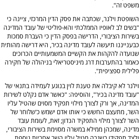
משפט זה".
השופטת וילנר, שכתבה את פסק הדין המרכזי, ציינה כי
"בשים לב לאופיו הממלכתי והא-פוליטי של עובד המדינה
בשירות הציבורי, הדרישה בפסק הדין כי העברת סמכות
כבענייננו תיעשה לעובד מדינה בכיר, היא דרישה מהותית
שנועדה להקהות את הקשיים המשמעותיים הכרוכים
כאמור בהתערבות דרג מיניסטריאלי בניהולה של חקירה
פלילית ספציפית".
וילנר לא קיבלה את טענת לוין בנוגע לעמידה בתנאי של
"עובד מדינה בכיר", והוסיפה: "כאשר אדם נקלט לשירות
המדינה, אך ורק לצורך מילוי תפקיד מסוים שהטיל עליו
השר, מתעצם החשש כי אותו אדם ישמש כ'שלוחו' של
השר לצורך מילוי התפקיד הנדון; זאת, לעומת עובד
מדינה, שמכהן ממילא במשרה מסוימת בשירות הציבורי,
ולצד תפקידו בשגרה מטיל עליו השר אחריות נוספת