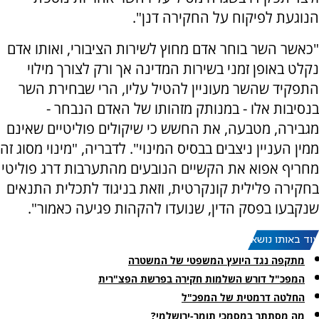
הנוגעת לפיקוח על החקירה דנן".
"כאשר השר בוחר אדם מחוץ לשירות הציבורי, ואותו אדם
נקלט באופן זמני בשירות המדינה אך ורק לצורך מילוי
התפקיד שהשר מעוניין להטיל עליו, הרי שבחירת השר
בנסיבות אלו - במנותק מזהותו של האדם הנבחר -
מגבירה, מטבעה, את החשש כי שיקולים פוליטיים שאינם
ממין העניין ניצבים בבסיס המינוי". לדבריה, "מינוי מסוג זה
מחריף אפוא את הקשיים הנובעים מהתערבות דרג פוליטי
בחקירה פלילית קונקרטית, וזאת בניגוד לתכלית התנאים
שנקבעו בפסק הדין, שנועדו להקהות פגיעה כאמור".
עוד באותו נושא:
מתקפה נגד היועץ המשפטי של המשטרה
המפכ"ל דורש השלמות חקירה בפרשת הפצ"רית
החלטה דרמטית של המפכ"ל
מה מסתתר במסמכי תומר-ירושלמי?