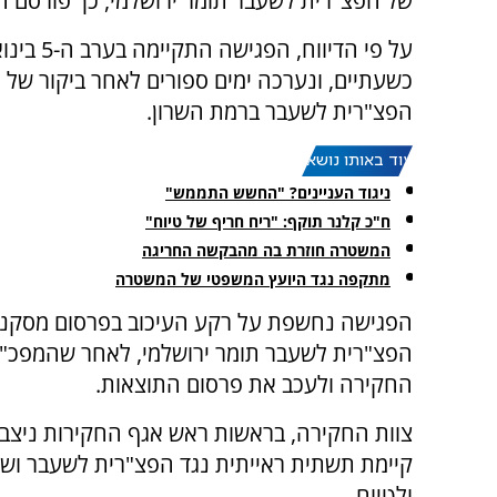
של הפצ"רית לשעבר תומר ירושלמי, כך פורסם ה
על פי הדיווח, הפ
כשעתיים, ונערכה ימים ספורים לאחר ביקור של 
הפצ"רית לשעבר ברמת השרון.
עוד באותו נושא:
ניגוד העניינים? "החשש התממש"
ח"כ קלנר תוקף: "ריח חריף של טיוח"
המשטרה חוזרת בה מהבקשה החריגה
מתקפה נגד היועץ המשפטי של המשטרה
הפגישה נחשפת על רקע העיכוב בפרסום מסקנו
הפצ"רית לשעבר תומר ירושלמי, לאחר שהמפכ"ל, 
החקירה ולעכב את פרסום התוצאות.
צוות החקירה, בראשות ראש אגף החקירות ניצב בו
קיימת תשתית ראייתית נגד הפצ"רית לשעבר וש
ולטיוח.