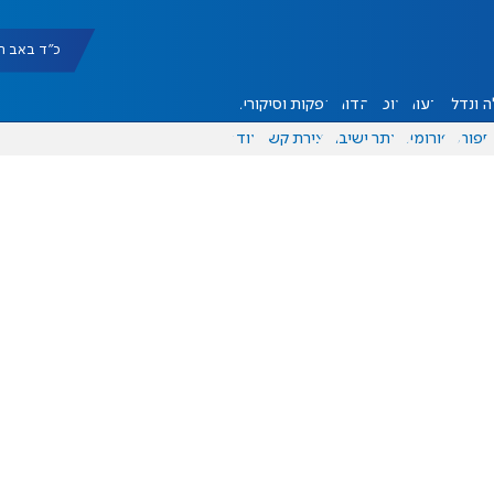
כ"ד באב תשפ"ו |
 ונדל"ן
דעות
אוכל
יהדות
הפקות וסיקורים
ספורט
פורומים
אתר ישיבה
יצירת קשר
עוד