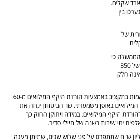
שנת 2026 יעמוד על 112 מיליארד שקלים.
ערכו בין
רית של
הממשלה כי
בעשור הקרוב תקציב הביטחון יוגדל בסכום כולל של 350
ינה חלק
שר הביטחון ישראל כ"ץ החליט לבצע את ההתאמות בתקציב באמצעות הורדת היקף המילואים מ-60
ת המילואים באופן משמעותי. שר הביטחון ינחה את
הורדת היקף המילואים. במידה ויתוקן החוק כך
, סוכמה חבילה תקציבית על סך כ-725 מיליון ש"ח שתתפרס על פני שלוש שנים, שתיתן מענה