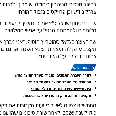
לחיזוק מרכיבי הביטחון ביהודה ושומרון - לרבות מ
צה"ל ביו"ש וכן פרויקטים בגבול המזרחי.
שר הביטחון ישראל כ"ץ אמר: "נמשיך לפעול בנח
הלוחמים ולהפחתת הנטל על אנשי המילואים - כד
שר האוצר בצלאל סמוטריץ' הוסיף: "אני מברך א
תקציב עתק להתעצמות הצבא השנה, אך גם כזה
צמיחה והקלה על האזרחים".
עוד באותו נושא:
לאחר העברת התקציב: מנכ"ל משרד האוצר פורש
הבשורה של משרד האוצר למעמד הביניים
היועמ"שית עצרה את "התרגיל" החרדי
תקציב המדינה וחוק ההסדרים אושרו בכנסת
הממשלה צפויה לאשר בשעות הקרובות את תקצ
כולו לשנת 2026, לאחר שורת סיכומים שהוש