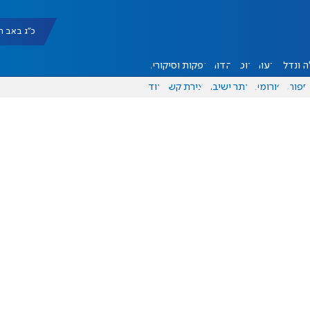
כ"ג באב תשפ"ו |
 ונדל"ן
דעות
אוכל
יהדות
הפקות וסיקורים
ספורט
פורומים
אתר ישיבה
יצירת קשר
עוד