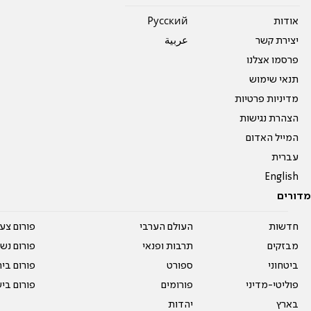
אודות
Pусский
יצירת קשר
عربية
פרסמו אצלנו
תנאי שימוש
מדיניות פרטיות
הצהרת נגישות
המייל האדום
עברית
English
מדורים
חדשות
העולם הערבי
פורום צע
מבזקים
תרבות ופנאי
פורום נשו
ביטחוני
ספורט
פורום בי
פוליטי-מדיני
פורומים
פורום בי
בארץ
יהדות