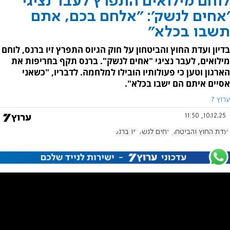
לוחם מילואים התפרץ לעבר נציגי
'אחים לנשק': "אלחם בכם, אתם
תשבו בכלא"
בדיון ועדת החוץ והביטחון על חוק הגיוס התפרץ זיו ברנס, לוחם
מילואים, לעבר נציגי "אחים לנשק". ברנס תקף בחריפות את
הארגון וטען כי פעולותיו הובילו למלחמה. לדבריו, "כשאני
אסיים איתם הם ישבו בכלא".
ערוץ 7
10.12.25, 11:50
ועדת החוץ והביטחון
אחים לנשק
זיו ברנס