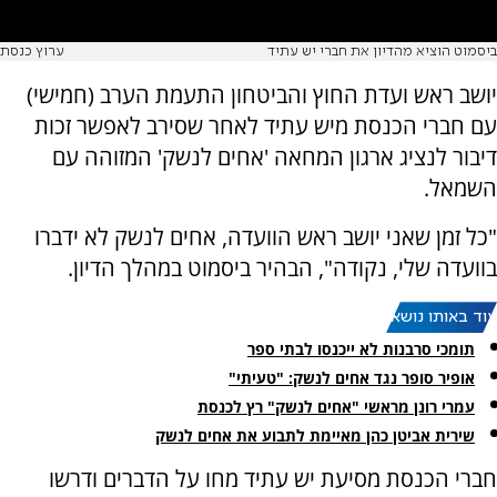
ביסמוט הוציא מהדיון את חברי יש עתיד
ערוץ כנסת
יושב ראש ועדת החוץ והביטחון התעמת הערב (חמישי)
עם חברי הכנסת מיש עתיד לאחר שסירב לאפשר זכות
דיבור לנציג ארגון המחאה 'אחים לנשק' המזוהה עם
השמאל.
"כל זמן שאני יושב ראש הוועדה, אחים לנשק לא ידברו
בוועדה שלי, נקודה", הבהיר ביסמוט במהלך הדיון.
עוד באותו נושא:
תומכי סרבנות לא ייכנסו לבתי ספר
אופיר סופר נגד אחים לנשק: "טעיתי"
עמרי רונן מראשי "אחים לנשק" רץ לכנסת
שירית אביטן כהן מאיימת לתבוע את אחים לנשק
חברי הכנסת מסיעת יש עתיד מחו על הדברים ודרשו