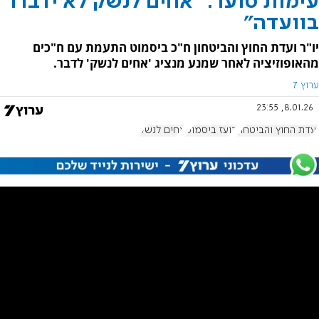
עימות סוער: "אחים לנשק לא ידברו
בוועדה"
יו"ר ועדת החוץ והביטחון ח"כ ביסמוט התעמת עם ח"כים
מהאופוזיציה לאחר שמנע מנציג 'אחים לנשק' לדבר.
ערוץ 7
8.01.26, 23:55
ועדת החוץ והביטחון
בועז ביסמוט
אחים לנשק