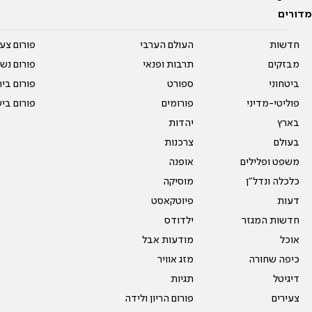
מדורים
חדשות
העולם הערבי
פורום צע
מבזקים
תרבות ופנאי
פורום נשו
ביטחוני
ספורט
פורום בי
פוליטי-מדיני
פורומים
פורום בי
בארץ
יהדות
בעולם
צרכנות
משפט ופלילים
אופנה
כלכלה ונדל"ן
מוסיקה
דעות
פיוטקאסט
חדשות המגזר
ילדודס
אוכל
מודעות אבל
כיפה שחורה
מזג אוויר
דיגיטל
תגיות
צעירים
פורום הריון ולידה