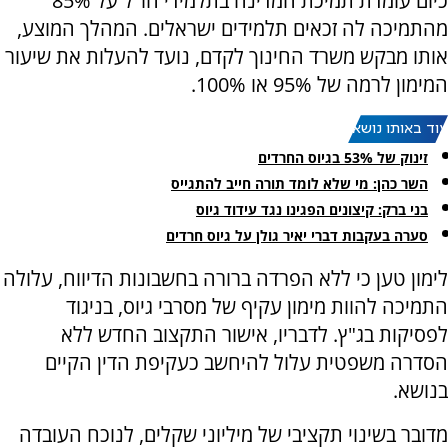
כיום עומדת תמיכת המדינה בתלמידי חו"ל על 85%
מהתמיכה לה זכאים תלמידים ישראלים. המהלך המוצע,
אותו מבקש משרד החינוך לקדם, נועד להעלות את שיעור
המימון לרמה של 95% או 100%.
עוד באותו נושא:
זינוק של 53% בגיוס החרדים
השר כהן: מי שלא לומד תורה חייב להתגייס
בני ברק: קיצונים הפגינו נגד עידוד גיוס
סערה בעקבות דברי יאיר גולן על גיוס חרדים
לימון טען כי ללא הפרדה ברורה בחשבונות הדיווח, עלולה
התמיכה להוות מימון עקיף של מסרבי גיוס, בניגוד
לפסיקות בג"ץ. לדבריו, אישור התקצוב החדש ללא
הסדרה משפטית עלול להיחשב כעקיפת הדין הקיים
בנושא.
מדובר בשינוי תקציבי של מיליוני שקלים, לנוכח העובדה