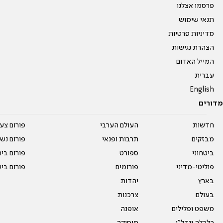
פרסמו אצלנו
תנאי שימוש
מדיניות פרטיות
הצהרת נגישות
המייל האדום
עברית
English
מדורים
חדשות
העולם הערבי
פורום צע
מבזקים
תרבות ופנאי
פורום נשו
ביטחוני
ספורט
פורום בי
פוליטי-מדיני
פורומים
פורום בי
בארץ
יהדות
בעולם
צרכנות
משפט ופלילים
אופנה
כלכלה ונדל"ן
מוסיקה