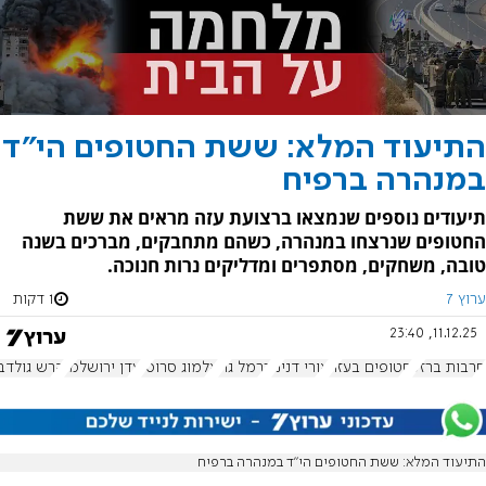
התיעוד המלא: ששת החטופים הי"ד
במנהרה ברפיח
תיעודים נוספים שנמצאו ברצועת עזה מראים את ששת
החטופים שנרצחו במנהרה, כשהם מתחבקים, מברכים בשנה
טובה, משחקים, מסתפרים ומדליקים נרות חנוכה.
ערוץ 7
1 דקות
11.12.25, 23:40
חרבות ברזל
חטופים בעזה
אורי דנינו
כרמל גת
אלמוג סרוסי
עדן ירושלמי
הרש גולדבר
התיעוד המלא: ששת החטופים הי"ד במנהרה ברפיח