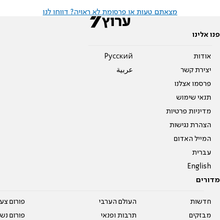
מצאתם טעות או פרסומת לא ראויה? דווחו לנו
פנו אלינו
אודות
Pусский
יצירת קשר
عربية
פרסמו אצלנו
תנאי שימוש
מדיניות פרטיות
הצהרת נגישות
המייל האדום
עברית
English
מדורים
חדשות
העולם הערבי
פורום צע
מבזקים
תרבות ופנאי
פורום נשו