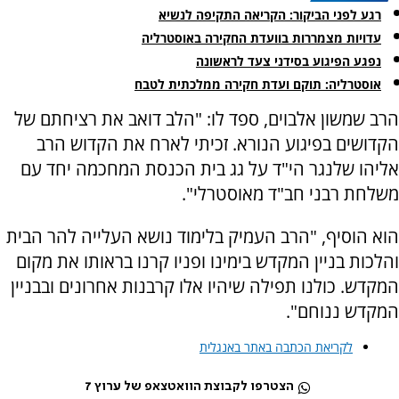
רגע לפני הביקור: הקריאה התקיפה לנשיא
עדויות מצמררות בוועדת החקירה באוסטרליה
נפגע הפיגוע בסידני צעד לראשונה
אוסטרליה: תוקם ועדת חקירה ממלכתית לטבח
הרב שמשון אלבוים, ספד לו: "הלב דואב את רציחתם של
הקדושים בפיגוע הנורא. זכיתי לארח את הקדוש הרב
אליהו שלנגר הי"ד על גג בית הכנסת המחכמה יחד עם
משלחת רבני חב"ד מאוסטרלי".
הוא הוסיף, "הרב העמיק בלימוד נושא העלייה להר הבית
והלכות בניין המקדש בימינו ופניו קרנו בראותו את מקום
המקדש. כולנו תפילה שיהיו אלו קרבנות אחרונים ובבניין
המקדש ננוחם".
לקריאת הכתבה באתר באנגלית
הצטרפו לקבוצת הוואטצאפ של ערוץ 7