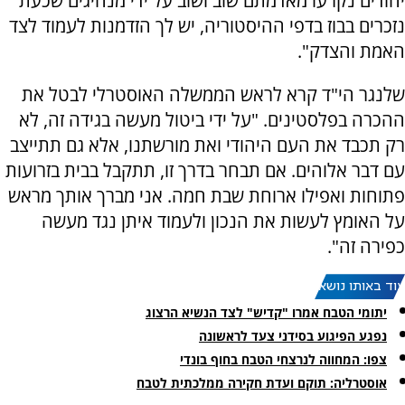
יהודים נקרעו מאדמתם שוב ושוב על ידי מנהיגים שכעת
נזכרים בבוז בדפי ההיסטוריה, יש לך הזדמנות לעמוד לצד
האמת והצדק".
שלנגר הי"ד קרא לראש הממשלה האוסטרלי לבטל את
ההכרה בפלסטינים. "על ידי ביטול מעשה בגידה זה, לא
רק תכבד את העם היהודי ואת מורשתנו, אלא גם תתייצב
עם דבר אלוהים. אם תבחר בדרך זו, תתקבל בבית בזרועות
פתוחות ואפילו ארוחת שבת חמה. אני מברך אותך מראש
על האומץ לעשות את הנכון ולעמוד איתן נגד מעשה
כפירה זה".
עוד באותו נושא:
יתומי הטבח אמרו "קדיש" לצד הנשיא הרצוג
נפגע הפיגוע בסידני צעד לראשונה
צפו: המחווה לנרצחי הטבח בחוף בונדי
אוסטרליה: תוקם ועדת חקירה ממלכתית לטבח