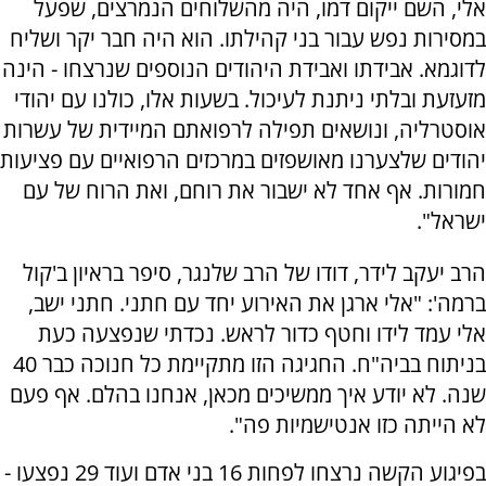
אלי, השם ייקום דמו, היה מהשלוחים הנמרצים, שפעל
במסירות נפש עבור בני קהילתו. הוא היה חבר יקר ושליח
לדוגמא. אבידתו ואבידת היהודים הנוספים שנרצחו - הינה
מזעזעת ובלתי ניתנת לעיכול. בשעות אלו, כולנו עם יהודי
אוסטרליה, ונושאים תפילה לרפואתם המיידית של עשרות
יהודים שלצערנו מאושפזים במרכזים הרפואיים עם פציעות
חמורות. אף אחד לא ישבור את רוחם, ואת הרוח של עם
ישראל".
הרב יעקב לידר, דודו של הרב שלנגר, סיפר בראיון ב'קול
ברמה': "אלי ארגן את האירוע יחד עם חתני. חתני ישב,
אלי עמד לידו וחטף כדור לראש. נכדתי שנפצעה כעת
בניתוח בביה"ח. החגיגה הזו מתקיימת כל חנוכה כבר 40
שנה. לא יודע איך ממשיכים מכאן, אנחנו בהלם. אף פעם
לא הייתה כזו אנטישמיות פה".
בפיגוע הקשה נרצחו לפחות 16 בני אדם ועוד 29 נפצעו -